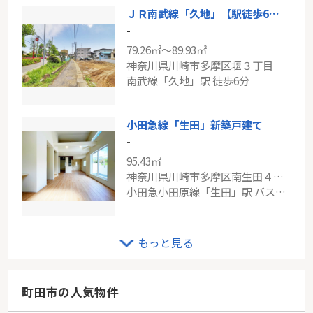
ＪＲ南武線「久地」【駅徒歩6分 新築分譲住宅8棟】
-
79.26㎡～89.93㎡
神奈川県川崎市多摩区堰３丁目
南武線「久地」駅 徒歩6分
小田急線「生田」新築戸建て
-
95.43㎡
神奈川県川崎市多摩区南生田４丁目
小田急小田原線「生田」駅 バス11分 「百合ヶ丘高校裏」 停歩3分
小田急多摩線「栗平」新築分譲
もっと見る
-
110.65㎡
神奈川県川崎市麻生区白鳥４丁目25-20
町田市の人気物件
小田急多摩線「栗平」駅 徒歩11分