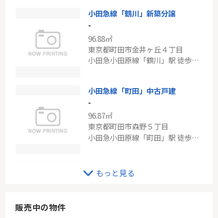
小田急線「鶴川」新築分譲
東急田園都市線「鷺沼」鷺沼東パーク・ホームズ
-
-
96.88㎡
72.25㎡
東京都町田市金井ヶ丘４丁目
神奈川県川崎市宮前区有馬２丁目
小田急小田原線「鶴川」駅 徒歩13分
東急田園都市線「鷺沼」駅 徒歩14分
小田急線「町田」中古戸建
-
96.87㎡
東京都町田市森野５丁目
小田急小田原線「町田」駅 徒歩17分
小田急線「玉川学園」新築分譲
もっと見る
-
110.96㎡
東京都町田市玉川学園７丁目
販売中の物件
小田急小田原線「玉川学園前」駅 徒歩6分