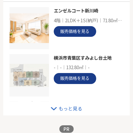
エンゼルコート新川崎
藤和すずかけ台ハイタウン
4階｜2LDK＋1S(納戸)｜71.80㎡｜南西
-
66.16㎡
販売価格を見る
東京都町田市南町田２丁目
東急田園都市線「南町田グランベリーＰ」駅 徒歩10分
横浜市青葉区すみよし台土地
-｜-｜132.80㎡｜-
販売価格を見る
リステージたまプラーザガーデンプレイス
もっと見る
2階｜3LDK｜70.20㎡｜西
販売価格を見る
PR