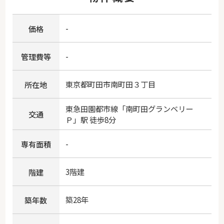
-
価格
-
管理費等
東京都
町田市
南町田
３丁目
所在地
東急田園都市線
「
南町田グランベリー
交通
Ｐ
」駅 徒歩8分
-
専有面積
3階建
階建
築28年
築年数