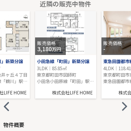
近隣の販売中物件
東急田園都市線「田奈」中古戸建
-｜4LDK｜81.97㎡｜南西
販売価格を見る
販売価格
販売価格
3,180
-
万円
川」新築分譲
小田急線「町田」新築分譲
㎡
3LDK｜85.85㎡
4LDK｜118.4
金井ヶ丘４丁目
東京都町田市図師町
小田急小田原線「鶴川」駅 徒歩13分
小田急小田原線「町田」駅 バス19分 「馬駈」 停歩8分
LIFE HOME
株式会社LIFE HOME
株式会社
物件概要