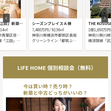
田園都市線「江田」新築戸建
シーズンプレイスＡ棟
THE KOSUG
.14㎡
7,480
万円 / 92.56㎡
1
億
1,650
万円 
神奈川県横浜市青葉区荏田町
神奈川県横浜市都筑区長坂
東急田園都市線「江田」駅 徒歩10分
グリーンライン「都筑ふれあいの丘」駅 徒歩10分
LIFE HOME 個別相談会（無料）
今は買い時？売り時？
新築と中古どっちがいいの？