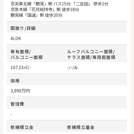
京浜東北線
「
鶴見
」駅 バス15分 「二反田」 停歩2分
京急本線
「
花月総持寺
」駅 徒歩18分
鶴見線
「
国道
」駅 徒歩20分
間取り/詳細
4LDK
専有面積/
ルーフバルコニー面積/
バルコニー面積
テラス面積/専用庭面積
107.23㎡/-
-/-/&-
価格
3,999万円
管理費
-
修繕積立金
修繕積立基金