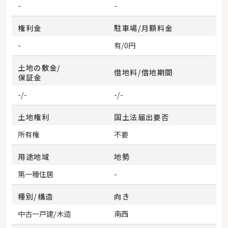
-
-
権利金
駐車場/月額料金
-
有/0円
土地の敷金/
借地料/借地期間
保証金
-/-
-/-
土地権利
国土法届出要否
所有権
不要
用途地域
地勢
第一種住居
-
種別/構造
向き
中古一戸建/木造
南西