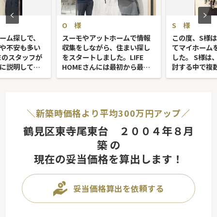
O 様
S 様
ーム探しで、
スーモやアットホームで情報
この度、S様はL
や不安も多い
収集をしながら、住まい探し
てマイホーム
MEのスタッフが
をスタートしました。LIFE
した。 S様は
に説明してく
HOMEさんには最初から最後
討する中で複
心して購入ま
までお世話になり、他の不動
を比較され、
きまし...
産会社には相談せず、こち...
ていらっしゃい
＼新築時価格より平均300万円アップ／
鶴見区東寺尾東台 ２００４年８月
築 の
現在の妥当価格を算出します！
妥当価格算出を依頼する