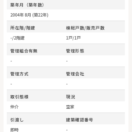
築年月（築年数）
2004年 8月 (築22年)
所在階/階建
棟総戸数/販売戸数
-/2階建
1戸/1戸
管理組合有無
管理形態
-
-
管理方式
管理会社
-
-
取引態様
現況
仲介
空家
引渡し
建築確認番号
即時
-