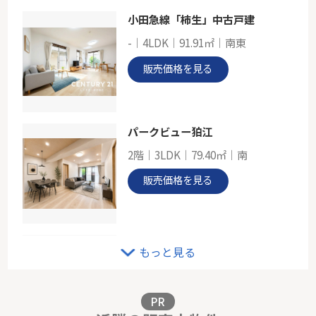
小田急線「柿生」中古戸建
ブルーライン「中川」パークホームズ横濱中川
-｜4LDK｜91.91㎡｜南東
-
85.01㎡
販売価格を見る
神奈川県横浜市都筑区あゆみが丘
ブルーライン「中川」駅 徒歩10分
パークビュー狛江
2階｜3LDK｜79.40㎡｜南
販売価格を見る
日吉西パーク・ホームズ
もっと見る
1階｜3LDK｜59.62㎡｜南西
販売価格を見る
PR