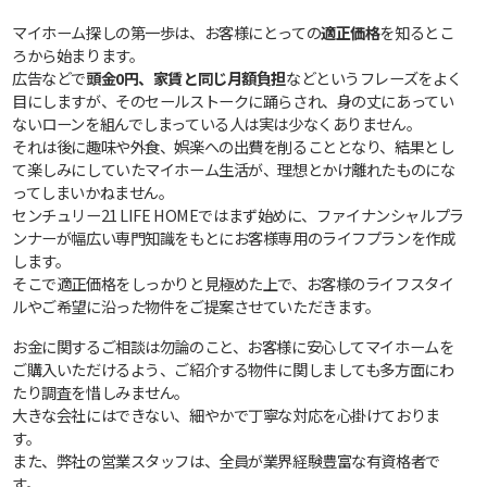
マイホーム探しの第一歩は、お客様にとっての
適正価格
を知るとこ
ろから始まります。
広告などで
頭金0円、家賃と同じ月額負担
などというフレーズをよく
目にしますが、そのセールストークに踊らされ、身の丈にあってい
ないローンを組んでしまっている人は実は少なくありません。
それは後に趣味や外食、娯楽への出費を削ることとなり、結果とし
て楽しみにしていたマイホーム生活が、理想とかけ離れたものにな
ってしまいかねません。
センチュリー21 LIFE HOMEではまず始めに、ファイナンシャルプラ
ンナーが幅広い専門知識をもとにお客様専用のライフプランを作成
します。
そこで適正価格をしっかりと見極めた上で、お客様のライフスタイ
ルやご希望に沿った物件をご提案させていただきます。
お金に関するご相談は勿論のこと、お客様に安心してマイホームを
ご購入いただけるよう、ご紹介する物件に関しましても多方面にわ
たり調査を惜しみません。
大きな会社にはできない、細やかで丁寧な対応を心掛けておりま
す。
また、弊社の営業スタッフは、全員が業界経験豊富な有資格者で
す。