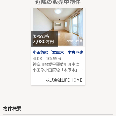
近隣の販売中物件
小田急線「読売ランド前」新築分譲
-｜4LDK｜97.70㎡｜-
販売価格を見る
販売価格
2,080
万円
小田急線「本厚木」中古戸建
4LDK｜105.99㎡
神奈川県愛甲郡愛川町中津
小田急小田原線「本厚木」駅 バス28分 「東中学校前（愛川町）」 停歩2分
株式会社LIFE HOME
物件概要