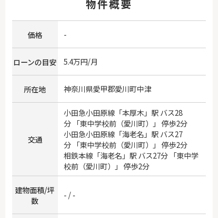
物件概要
-
価格
5.4万円/月
ローンの目安
神奈川県
愛甲郡愛川町
中津
所在地
小田急小田原線
「
本厚木
」駅 バス28
分 「東中学校前（愛川町）」 停歩2分
小田急小田原線
「
海老名
」駅 バス27
交通
分 「東中学校前（愛川町）」 停歩2分
相鉄本線
「
海老名
」駅 バス27分 「東中学
校前（愛川町）」 停歩2分
建物面積/坪
- / -
数