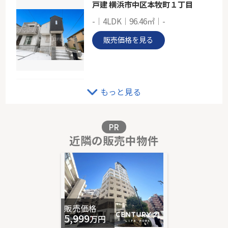
戸建 横浜市中区本牧町１丁目
-｜4LDK｜96.46㎡｜-
販売価格を見る
クレストプライムレジデンス アベニュー弐番館
もっと見る
11階｜3LDK｜70.75㎡｜南
販売価格を見る
PR
近隣の販売中物件
溝の口ガーデンアクアス
8階｜3LDK｜79.20㎡｜南
販売価格を見る
販売価格
5,999
万円