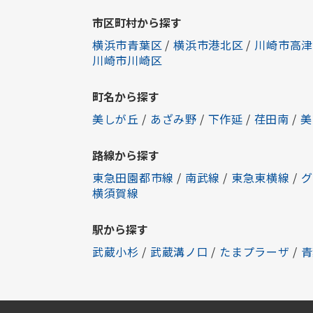
市区町村から探す
横浜市青葉区
/
横浜市港北区
/
川崎市高津
川崎市川崎区
町名から探す
美しが丘
/
あざみ野
/
下作延
/
荏田南
/
美
路線から探す
東急田園都市線
/
南武線
/
東急東横線
/
グ
横須賀線
駅から探す
武蔵小杉
/
武蔵溝ノ口
/
たまプラーザ
/
青