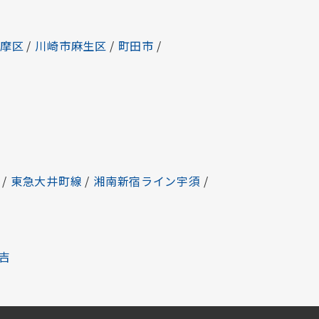
多摩区
/
川崎市麻生区
/
町田市
/
/
東急大井町線
/
湘南新宿ライン宇須
/
吉