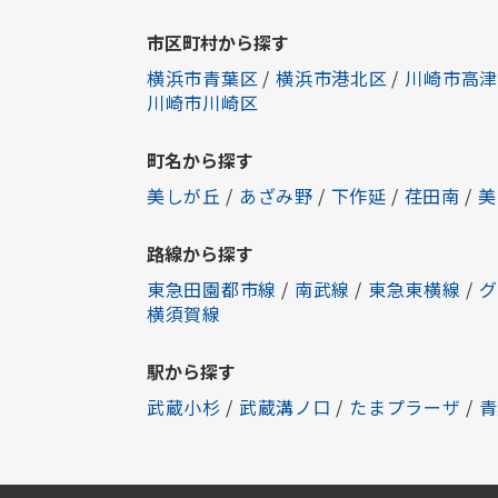
市区町村から探す
横浜市青葉区
/
横浜市港北区
/
川崎市高津
川崎市川崎区
町名から探す
美しが丘
/
あざみ野
/
下作延
/
荏田南
/
美
路線から探す
東急田園都市線
/
南武線
/
東急東横線
/
グ
横須賀線
駅から探す
武蔵小杉
/
武蔵溝ノ口
/
たまプラーザ
/
青