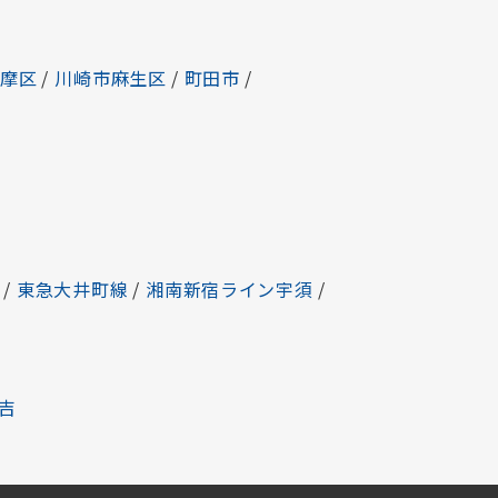
多摩区
/
川崎市麻生区
/
町田市
/
/
東急大井町線
/
湘南新宿ライン宇須
/
吉