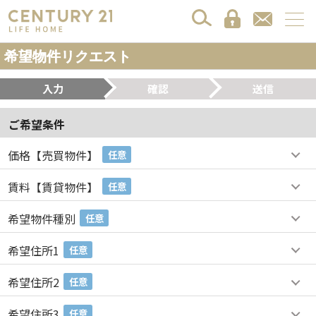
希望物件リクエスト
入力
確認
送信
ご希望条件
価格【売買物件】
任意
賃料【賃貸物件】
任意
希望物件種別
任意
希望住所1
任意
希望住所2
任意
希望住所3
任意