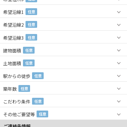
希望沿線1
任意
希望沿線2
任意
希望沿線3
任意
建物面積
任意
土地面積
任意
駅からの徒歩
任意
築年数
任意
こだわり条件
任意
その他ご要望等
任意
ご連絡先情報