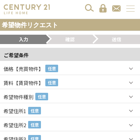
希望物件リクエスト
入力
確認
送信
ご希望条件
価格【売買物件】
任意
賃料【賃貸物件】
任意
希望物件種別
任意
希望住所1
任意
希望住所2
任意
希望住所3
任意