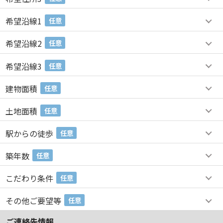
希望沿線1
任意
希望沿線2
任意
希望沿線3
任意
建物面積
任意
土地面積
任意
駅からの徒歩
任意
築年数
任意
こだわり条件
任意
その他ご要望等
任意
ご連絡先情報