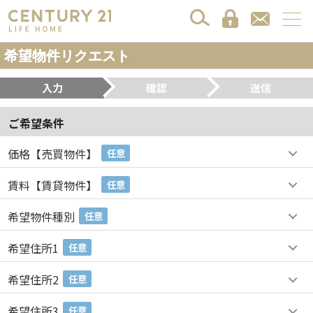
希望物件リクエスト
入力
確認
送信
ご希望条件
価格【売買物件】
任意
賃料【賃貸物件】
任意
希望物件種別
任意
希望住所1
任意
希望住所2
任意
希望住所3
任意