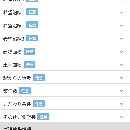
希望沿線1
任意
希望沿線2
任意
希望沿線3
任意
建物面積
任意
土地面積
任意
駅からの徒歩
任意
築年数
任意
こだわり条件
任意
その他ご要望等
任意
ご連絡先情報