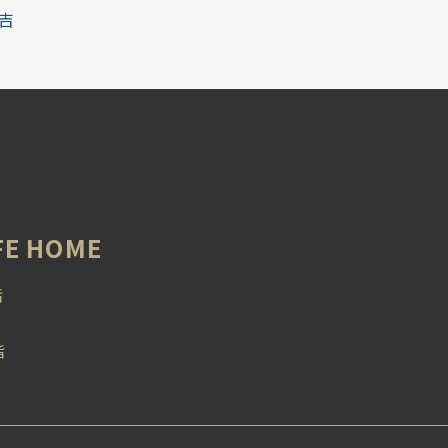
吉
 HOME
階
階