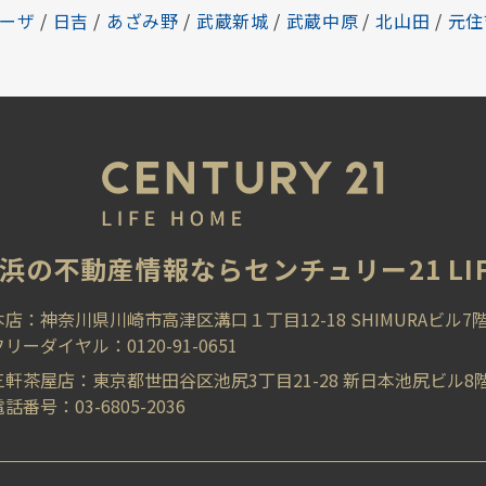
ーザ
/
日吉
/
あざみ野
/
武蔵新城
/
武蔵中原
/
北山田
/
元住
浜の不動産情報ならセンチュリー21 LIFE
本店：神奈川県川崎市高津区溝口１丁目12-18 SHIMURAビル7
フリーダイヤル：0120-91-0651
三軒茶屋店：東京都世田谷区池尻3丁目21-28 新日本池尻ビル8
話番号：03-6805-2036