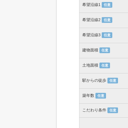
希望沿線1
任意
希望沿線2
任意
希望沿線3
任意
建物面積
任意
土地面積
任意
駅からの徒歩
任意
築年数
任意
こだわり条件
任意