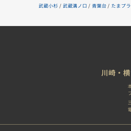
武蔵小杉
/
武蔵溝ノ口
/
青葉台
/
たまプラ
川崎‧横
電