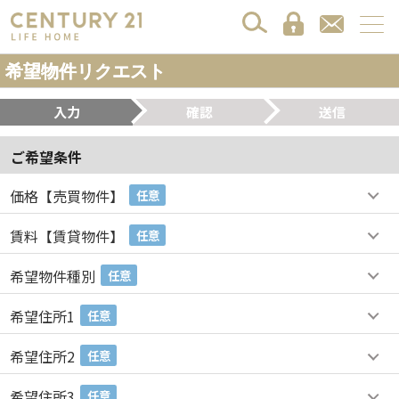
希望物件リクエスト
入力
確認
送信
ご希望条件
価格【売買物件】
任意
賃料【賃貸物件】
任意
希望物件種別
任意
希望住所1
任意
希望住所2
任意
希望住所3
任意