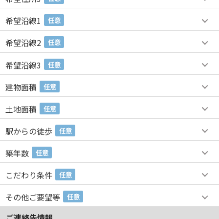
希望沿線1
任意
希望沿線2
任意
希望沿線3
任意
建物面積
任意
土地面積
任意
駅からの徒歩
任意
築年数
任意
こだわり条件
任意
その他ご要望等
任意
ご連絡先情報