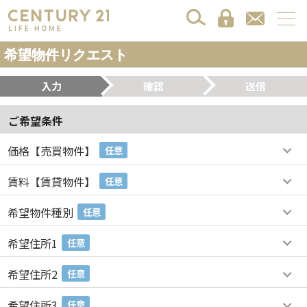
希望物件リクエスト
入力
確認
送信
ご希望条件
価格【売買物件】
任意
賃料【賃貸物件】
任意
希望物件種別
任意
希望住所1
任意
希望住所2
任意
希望住所3
任意