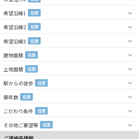
希望沿線1
任意
希望沿線2
任意
希望沿線3
任意
建物面積
任意
土地面積
任意
駅からの徒歩
任意
築年数
任意
こだわり条件
任意
その他ご要望等
任意
ご連絡先情報