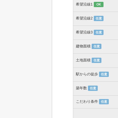
希望沿線1
OK
希望沿線2
任意
希望沿線3
任意
建物面積
任意
土地面積
任意
駅からの徒歩
任意
築年数
任意
こだわり条件
任意