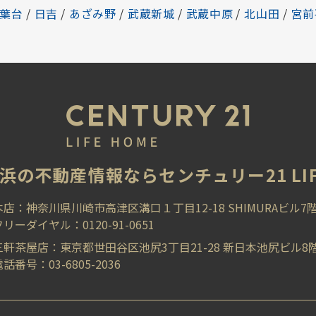
葉台
/
日吉
/
あざみ野
/
武蔵新城
/
武蔵中原
/
北山田
/
宮前
浜の不動産情報ならセンチュリー21 LIFE
本店：神奈川県川崎市高津区溝口１丁目12-18 SHIMURAビル7
フリーダイヤル：0120-91-0651
三軒茶屋店：東京都世田谷区池尻3丁目21-28 新日本池尻ビル8
話番号：03-6805-2036