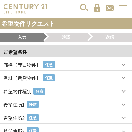
希望物件リクエスト
入力
確認
送信
ご希望条件
価格【売買物件】
任意
賃料【賃貸物件】
任意
希望物件種別
任意
希望住所1
任意
希望住所2
任意
希望住所3
任意