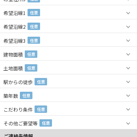
希望沿線1
任意
希望沿線2
任意
希望沿線3
任意
建物面積
任意
土地面積
任意
駅からの徒歩
任意
築年数
任意
こだわり条件
任意
その他ご要望等
任意
ご連絡先情報