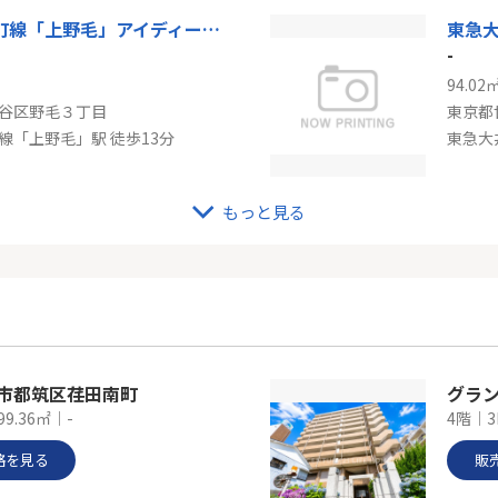
東急大井町線「上野毛」アイディーコート二子玉川
東急
-
94.02
谷区野毛３丁目
東京都
線「上野毛」駅 徒歩13分
東急大
もっと見る
東急世田谷線「宮の坂」セザール豪徳寺
東急
-
85.22
谷区宮坂１丁目
東京都
線「宮の坂」駅 徒歩3分
浜市都筑区荏田南町
グラ
99.36㎡｜-
4階｜3
格を見る
販