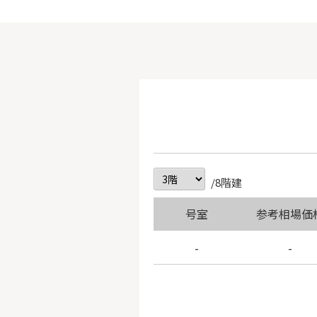
/8階建
号室
参考相場価
-
-