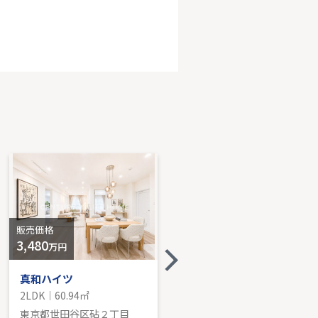
区鴨志田町戸建
DK｜114.89㎡｜南
売価格を見る
販売価格
販売価格
3,480
5,499
万円
万円
真和ハイツ
エクストール世田谷千歳
2LDK｜60.94㎡
2LDK｜52.09㎡
東京都世田谷区砧２丁目
東京都世田谷区千歳台４丁目