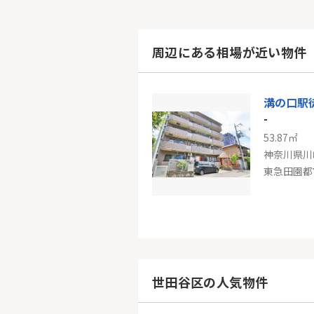
周辺にある相場が近い物件
-
53.87㎡
神奈川県川
東急田園都
クレッセ
-
62.25㎡
神奈川県川
世田谷区の人気物件
京浜東北線