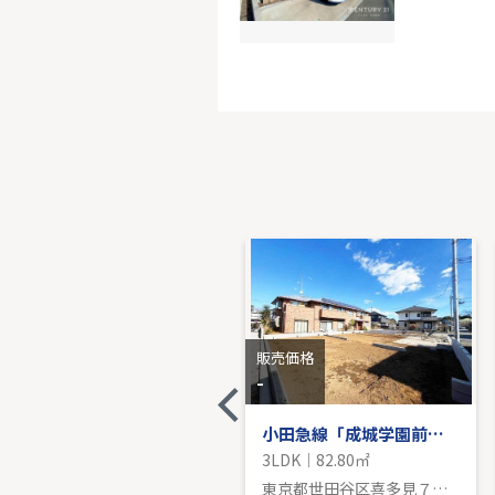
オープン
10階｜2LD
販売価
販売価格
販売価格
-
-
東急田園都市線「二子玉川」新築戸建て
小田急線「成城学園前」新築分譲
3LDK｜69.81㎡
3LDK｜82.80㎡
東京都世田谷区鎌田４丁目
東京都世田谷区喜多見７丁目