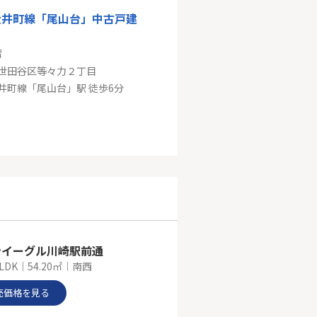
大井町線「尾山台」中古戸建
㎡
世田谷区等々力２丁目
井町線「尾山台」駅 徒歩6分
田園都市線「二子玉川」新築分譲
㎡
世田谷区鎌田２丁目
東急田園都市線「二子玉川」駅 バス7分 「砧本村」 停歩3分
ンイーグル川崎駅前通
LDK｜54.20㎡｜南西
売価格を見る