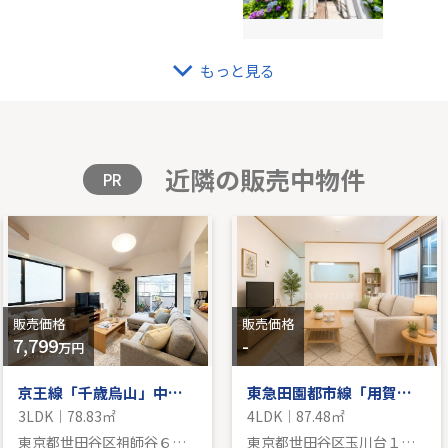
もっと見る
レジデンシア横浜鶴見
青葉
K｜54.14㎡｜北
-｜4L
格を見る
販
近隣の販売中物件
PR
販売価格
販売価格
7,799
-
万円
京王線「千歳烏山」中古戸建
東急田園都市線「用賀」中古戸建
3LDK｜78.83㎡
4LDK｜87.48㎡
東京都世田谷区祖師谷６丁目
東京都世田谷区玉川台１丁目