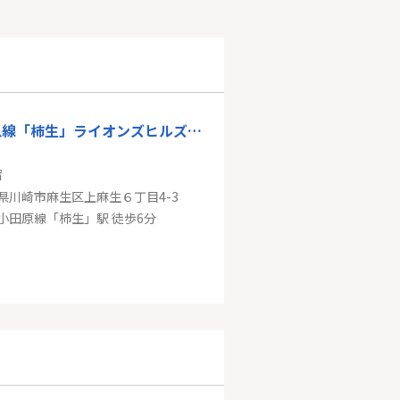
小田急線「柿生」ライオンズヒルズ柿生
㎡
県川崎市麻生区上麻生６丁目4-3
小田原線「柿生」駅 徒歩6分
ＪＲ南武線「平間」クリオ多摩川緑地壱番館
㎡
県川崎市中原区上平間
「平間」駅 徒歩15分