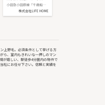
小田急小田原線「千歳船橋」駅 徒歩13分
京王線「八幡山」駅 徒歩19分
株式会社LIFE HOME
株式会社LIFE HOME
ゾン上野毛。必須条件として挙げる方
ながら、室内もきれいな一押しのマン
境が嬉しい、駅徒歩4分圏内の物件で
た当社にお任せ下さい。信頼と実績を