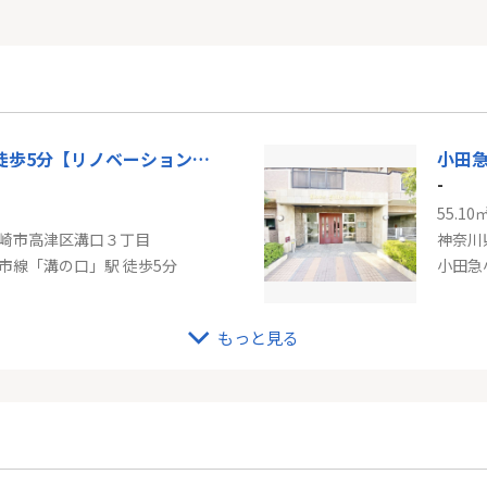
溝の口駅徒歩5分【リノベーション済・角住戸】アーバンコート溝の口
-
55.10
崎市高津区溝口３丁目
神奈川
市線「溝の口」駅 徒歩5分
小田急
もっと見る
ント川崎タワー
-
62.14
崎市幸区中幸町３丁目
神奈川
「川崎」駅 徒歩6分
南武線