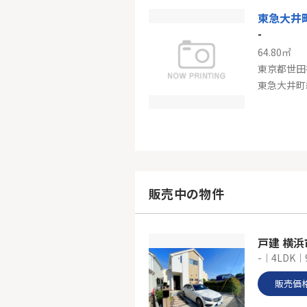
-
64.80㎡
東京都世田
東急大井町
-
51.88㎡
東京都世田
販売中の物件
東急世田谷
戸建 横
-｜4LDK｜
販売価