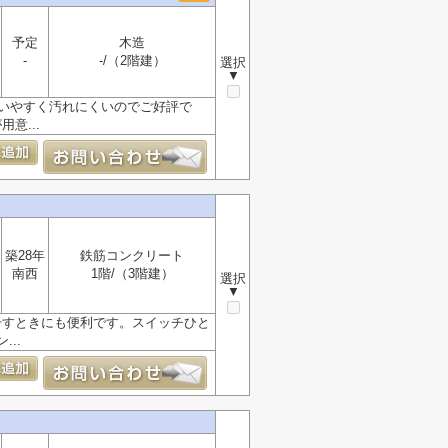
予定
木造
-
-/（2階建）
選択
▼
使いやすく汚れにくいのでご好評で
意...
築28年
鉄筋コンクリート
南西
1階/（3階建）
選択
▼
干すときにも便利です。スイッチひと
..