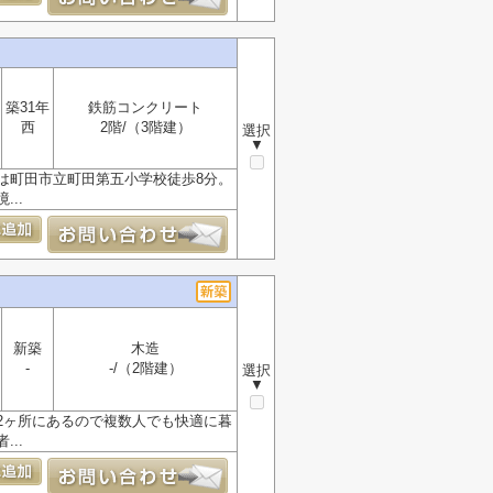
築31年
鉄筋コンクリート
西
2階/（3階建）
選択
▼
は町田市立町田第五小学校徒歩8分。
..
新築
木造
-
-/（2階建）
選択
▼
2ヶ所にあるので複数人でも快適に暮
..