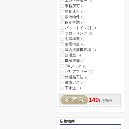
エレベーター
(-)
事務所可
(-)
飲食店可
(-)
居抜物件
(-)
個別空調
(-)
バス・トイレ別
(-)
フローリング
(-)
免震構造
(-)
耐震構造
(-)
室内洗濯機置場
(-)
給湯室
(-)
機械警備
(-)
OAフロア
(-)
バリアフリー
(-)
外断熱工法
(-)
都市ガス
(-)
下水道
(-)
149
件が該当
新着物件