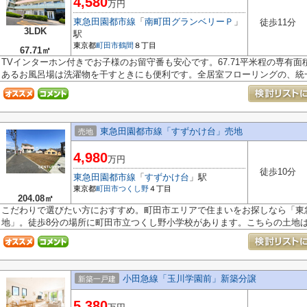
4,580
万円
東急田園都市線
「
南町田グランベリーＰ
」
徒歩11分
3LDK
駅
東京都
町田市
鶴間
８丁目
67.71㎡
TVインターホン付きでお子様のお留守番も安心です。67.71平米程の専有
あるお風呂場は洗濯物を干すときにも便利です。全居室フローリングの、統一感
東急田園都市線「すずかけ台」売地
売地
4,980
万円
徒歩10分
東急田園都市線
「
すずかけ台
」駅
東京都
町田市
つくし野
４丁目
204.08㎡
こだわりで選びたい方におすすめ。町田市エリアで住まいをお探しなら「東
地」。徒歩8分の場所に町田市立つくし野小学校があります。こちらの土地は前
小田急線「玉川学園前」新築分譲
新築一戸建
5,380