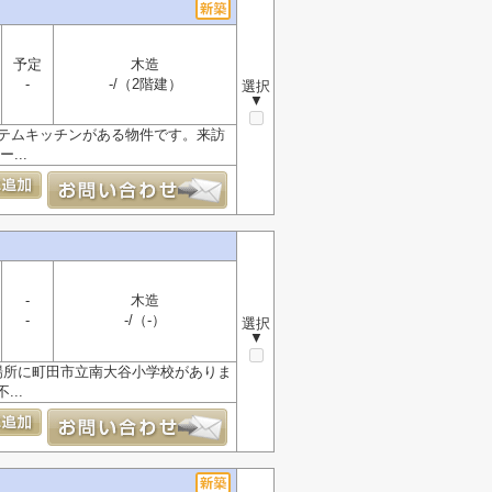
予定
木造
-
-/（2階建）
選択
▼
ステムキッチンがある物件です。来訪
...
-
木造
-
-/（-）
選択
▼
場所に町田市立南大谷小学校がありま
..