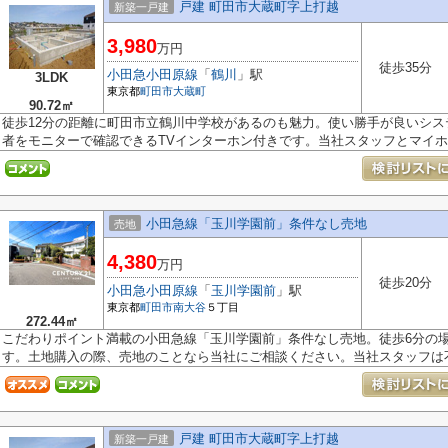
戸建 町田市大蔵町字上打越
新築一戸建
3,980
万円
徒歩35分
小田急小田原線
「
鶴川
」駅
3LDK
東京都
町田市
大蔵町
90.72㎡
徒歩12分の距離に町田市立鶴川中学校があるのも魅力。使い勝手が良いシ
者をモニターで確認できるTVインターホン付きです。当社スタッフとマイホー
小田急線「玉川学園前」条件なし売地
売地
4,380
万円
徒歩20分
小田急小田原線
「
玉川学園前
」駅
東京都
町田市
南大谷
５丁目
272.44㎡
こだわりポイント満載の小田急線「玉川学園前」条件なし売地。徒歩6分の
す。土地購入の際、売地のことなら当社にご相談ください。当社スタッフは不.
戸建 町田市大蔵町字上打越
新築一戸建