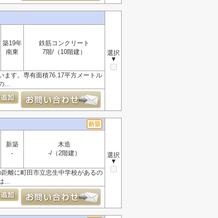
築19年
鉄筋コンクリート
南東
7階/（10階建）
選択
▼
す。専有面積76.17平方メートル
..
新築
木造
-
-/（2階建）
選択
▼
の距離に町田市立忠生中学校があるの
..