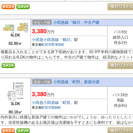
小田急線「鶴川」中古戸建
中古一戸建
3,380
万円
バス8分
4LDK
綾部入口
小田急小田原線
「
鶴川
」駅
停歩2分
82.80㎡
東京都
町田市
野津田町
備蓄品を入れることができる床下収納があります。82.8平米程の建物面積
り回れる4LDKの物件はこちらです。中古の戸建て物件は、経済的なメリットが
小田急線「町田」新築分譲
新築一戸建
3,380
万円
バス19分
馬駈
小田急小田原線
「
町田
」駅
3LDK
停歩8分
東京都
町田市
図師町
80.18㎡
内外装共に綺麗な新築戸建ての物件はいかがでしょうか。ゆったりとしたくつ
す。浴室乾燥機のあるお風呂場は洗濯物を干すときにも便利です。坂はなかな.