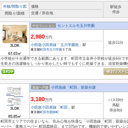
外観
/
間取り図
価格
駅徒歩
停歩
交通 / 所在地
間取り/面積
セントエルモ玉川学園
中古マンション
2,980
万円
徒歩11分
小田急小田原線
「
玉川学園前
」駅
3LDK
東京都
町田市
玉川学園
５丁目
67.03㎡
小学校が十分通学できる範囲にあります。町田市立金井小学校が徒歩6分で
生乾きの洗濯物をしっかり乾かしたい時でもすぐに乾燥できる、浴室乾燥機付.
小田急線「町田」新築分譲
新築一戸建
3,180
万円
バス19分
馬駈
小田急小田原線
「
町田
」駅
3LDK
停歩8分
東京都
町田市
図師町
85.85㎡
町田市エリアでの住まいなら、住み心地も快適な「小田急線「町田」新築分
ーパー「業務スーパー 町田図師店」まで375mです。機能的で使いやすいシステ