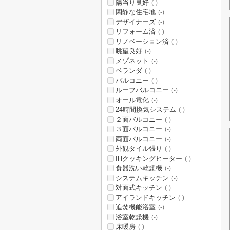
陽当り良好
(-)
閑静な住宅地
(-)
デザイナーズ
(-)
リフォーム済
(-)
リノベーション済
(-)
眺望良好
(-)
メゾネット
(-)
ベランダ
(-)
バルコニー
(-)
ルーフバルコニー
(-)
オール電化
(-)
24時間換気システム
(-)
２面バルコニー
(-)
３面バルコニー
(-)
両面バルコニー
(-)
外観タイル張り
(-)
IHクッキングヒーター
(-)
食器洗い乾燥機
(-)
システムキッチン
(-)
対面式キッチン
(-)
アイランドキッチン
(-)
追焚機能浴室
(-)
浴室乾燥機
(-)
床暖房
(-)