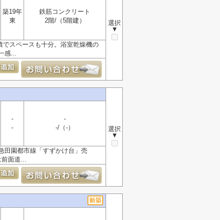
築19年
鉄筋コンクリート
東
2階/（5階建）
選択
▼
面積でスペースも十分。浴室乾燥機の
...
-
-
-
-/（-）
選択
▼
急田園都市線「すずかけ台」売
面道...