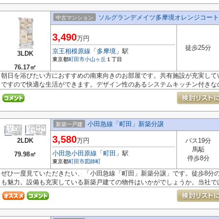
ソルグランデメイツ多摩境オレンジコート
中古マンション
3,490
万円
徒歩25分
京王相模原線
「
多摩境
」駅
3LDK
東京都
町田市
小山ヶ丘
１丁目
76.17㎡
朝日を浴びたい方におすすめの南東向きのお部屋です。共有施設が充実していま
ですので快適な生活ができます。デザイン性のあるシステムキッチン付きなの.
小田急線「町田」新築分譲
新築一戸建
3,580
2LDK
万円
バス19分
馬駈
小田急小田原線
「
町田
」駅
79.98㎡
停歩8分
東京都
町田市
図師町
ぜひ一度見ていただきたい、「小田急線「町田」新築分譲」です。徒歩8分
も魅力。設備も充実している新築戸建ての物件はいかがでしょうか。当社では.