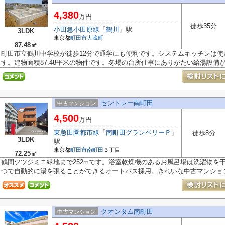
4,380
万円
徒歩35分
小田急小田原線
「
鶴川
」駅
3LDK
東京都
町田市
大蔵町
87.48㎡
町田市立鶴川中学校が徒歩12分で通学にも便利です。システムキッチンは
す。建物面積87.48平米の物件です。冬場の台所仕事にありがたい給湯設備が用
セントレー南町田
中古マンション
4,500
万円
東急田園都市線
「
南町田グランベリーＰ
」
徒歩8分
3LDK
駅
東京都
町田市
南町田
３丁目
72.25㎡
鶴間ツツジミニ緑地まで252mです。浴室乾燥機のあるお風呂場は洗濯物を
つで自動的に湯を張ることができるオートバス採用。きれいな中古マンション.
クオンタム南町田
中古マンション