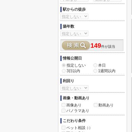
駅からの徒歩
築年数
149
件が該当
情報公開日
指定しない
本日
3日以内
1週間以内
利回り
画像・動画あり
画像あり
動画あり
パノラマあり
こだわり条件
ペット相談
(-)