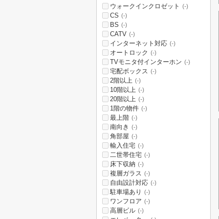
ウォークインクロゼット
(-)
CS
(-)
BS
(-)
CATV
(-)
インターネット対応
(-)
オートロック
(-)
TVモニタ付インターホン
(-)
宅配ボックス
(-)
2階以上
(-)
10階以上
(-)
20階以上
(-)
1階の物件
(-)
最上階
(-)
南向き
(-)
角部屋
(-)
輸入住宅
(-)
二世帯住宅
(-)
床下収納
(-)
複層ガラス
(-)
自由設計対応
(-)
駐車場あり
(-)
ワンフロア
(-)
高層ビル
(-)