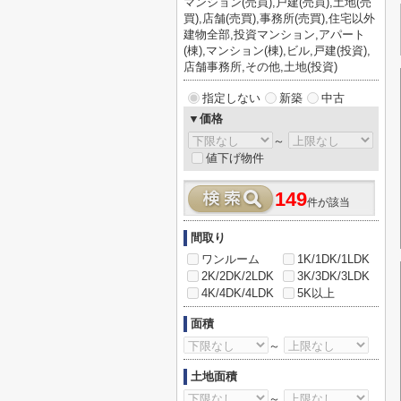
マンション(売買),戸建(売買),土地(売
買),店舗(売買),事務所(売買),住宅以外
建物全部,投資マンション,アパート
(棟),マンション(棟),ビル,戸建(投資),
店舗事務所,その他,土地(投資)
指定しない
新築
中古
▼価格
～
値下げ物件
149
件が該当
間取り
ワンルーム
1K/1DK/1LDK
2K/2DK/2LDK
3K/3DK/3LDK
4K/4DK/4LDK
5K以上
面積
～
土地面積
～