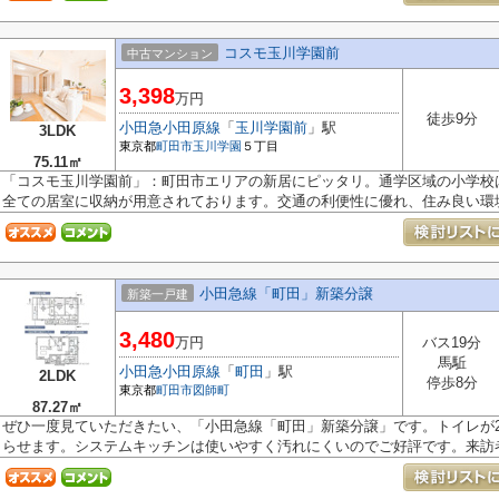
コスモ玉川学園前
中古マンション
3,398
万円
徒歩9分
小田急小田原線
「
玉川学園前
」駅
3LDK
東京都
町田市
玉川学園
５丁目
75.11㎡
「コスモ玉川学園前」：町田市エリアの新居にピッタリ。通学区域の小学校
全ての居室に収納が用意されております。交通の利便性に優れ、住み良い環境.
小田急線「町田」新築分譲
新築一戸建
3,480
万円
バス19分
馬駈
小田急小田原線
「
町田
」駅
2LDK
停歩8分
東京都
町田市
図師町
87.27㎡
ぜひ一度見ていただきたい、「小田急線「町田」新築分譲」です。トイレが
らせます。システムキッチンは使いやすく汚れにくいのでご好評です。来訪者.