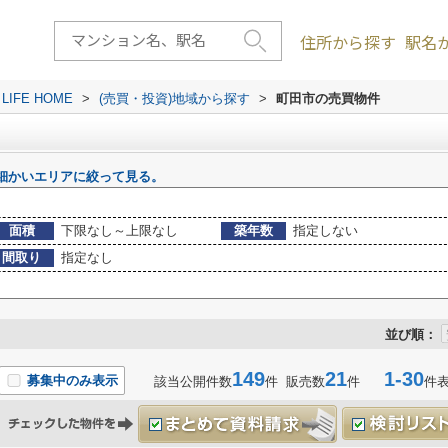
住所から探す
駅名
FE HOME
>
(売買・投資)地域から探す
>
町田市の売買物件
細かいエリアに絞って見る。
面積
下限なし～上限なし
築年数
指定しない
間取り
指定なし
並び順：
149
21
1-30
募集中のみ表示
該当公開件数
件 販売数
件
件