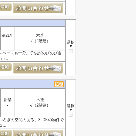
築21年
木造
-
-/（2階建）
選択
▼
でスペースも十分。子供がのびのび走
...
新築
木造
-
-/（2階建）
選択
▼
ろぎの空間のある、3LDKの物件で
..