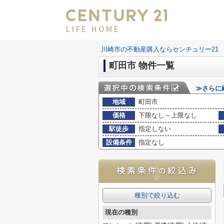
LIFE HOME
川崎市の不動産購入ならセンチュリー21 LI
町田市 物件一覧
≫さらに
地域
町田市
価格
下限なし～上限なし
駅徒歩
指定しない
設備条件
指定なし
種別で絞り込む
現在の種別