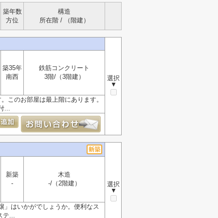
築年数
構造
方位
所在階 / （階建）
築35年
鉄筋コンクリート
南西
3階/（3階建）
選択
▼
す。このお部屋は最上階にあります。
..
新築
木造
-
-/（2階建）
選択
▼
譲」はいかがでしょうか。便利なス
...