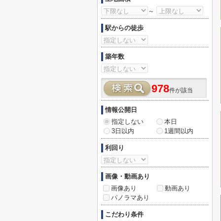
～
駅からの徒歩
築年数
978
件が該当
情報公開日
指定しない
本日
3日以内
1週間以内
利回り
画像・動画あり
画像あり
動画あり
パノラマあり
こだわり条件