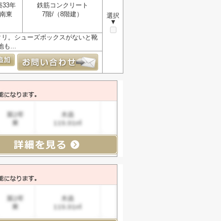
築33年
鉄筋コンクリート
南東
7階/（8階建）
選択
▼
タリ。シューズボックスがないと靴
...