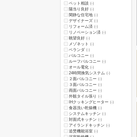
ペット相談
(-)
陽当り良好
(-)
閑静な住宅地
(-)
デザイナーズ
(-)
リフォーム済
(-)
リノベーション済
(-)
眺望良好
(-)
メゾネット
(-)
ベランダ
(-)
バルコニー
(-)
ルーフバルコニー
(-)
オール電化
(-)
24時間換気システム
(-)
２面バルコニー
(-)
３面バルコニー
(-)
両面バルコニー
(-)
外観タイル張り
(-)
IHクッキングヒーター
(-)
食器洗い乾燥機
(-)
システムキッチン
(-)
対面式キッチン
(-)
アイランドキッチン
(-)
追焚機能浴室
(-)
浴室乾燥機