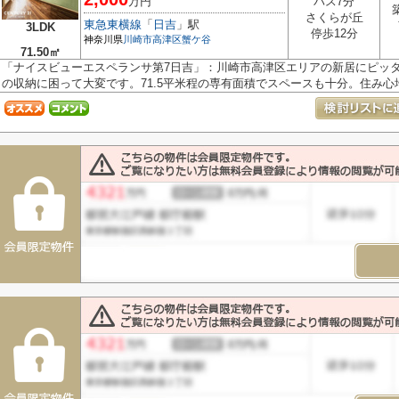
万円
バス7分
さくらが丘
東急東横線
「
日吉
」駅
3LDK
停歩12分
神奈川県
川崎市高津区
蟹ケ谷
71.50㎡
「ナイスビューエスペランサ第7日吉」：川崎市高津区エリアの新居にピッ
の収納に困って大変です。71.5平米程の専有面積でスペースも十分。住み心地も