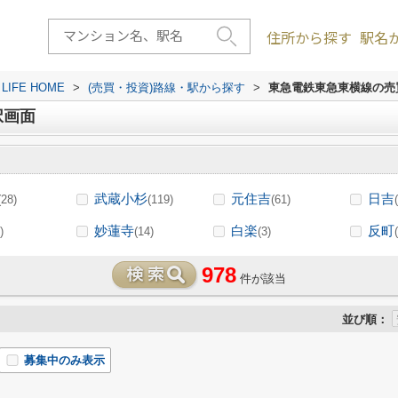
住所から探す
駅名
FE HOME
>
(売買・投資)路線・駅から探す
>
東急電鉄東急東横線の売
択画面
武蔵小杉
元住吉
日吉
(28)
(119)
(61)
妙蓮寺
白楽
反町
)
(14)
(3)
978
件が該当
並び順：
募集中のみ表示