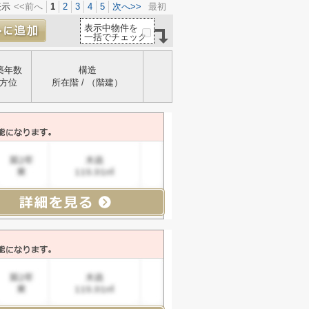
表示
<<前へ
1
2
3
4
5
次へ>>
最初
表示中物件を
一括でチェック
築年数
構造
方位
所在階 / （階建）