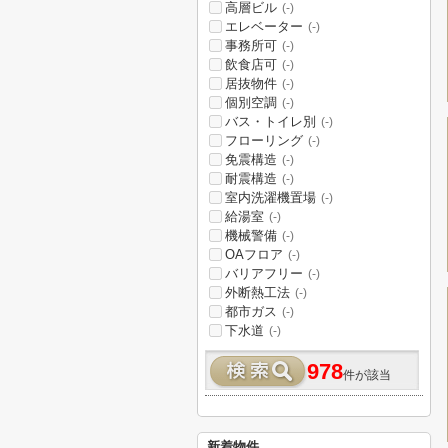
高層ビル
(-)
エレベーター
(-)
事務所可
(-)
飲食店可
(-)
居抜物件
(-)
個別空調
(-)
バス・トイレ別
(-)
フローリング
(-)
免震構造
(-)
耐震構造
(-)
室内洗濯機置場
(-)
給湯室
(-)
機械警備
(-)
OAフロア
(-)
バリアフリー
(-)
外断熱工法
(-)
都市ガス
(-)
下水道
(-)
978
件が該当
新着物件