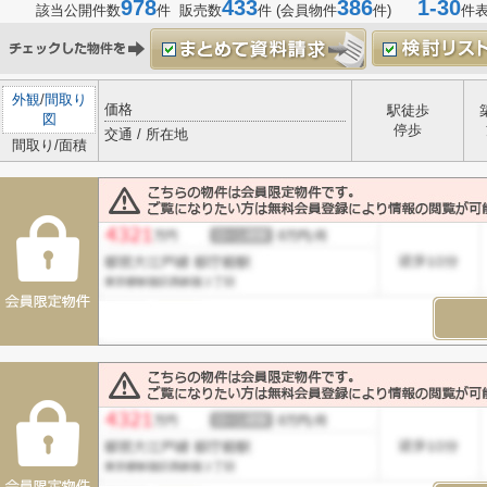
978
433
386
1-30
該当公開件数
件 販売数
件 (会員物件
件)
件
外観
/
間取り
価格
駅徒歩
図
停歩
交通 / 所在地
間取り/面積