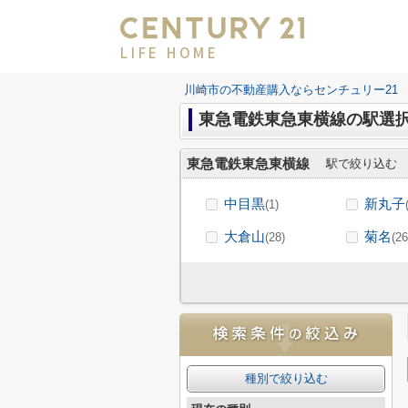
LIFE HOME
川崎市の不動産購入ならセンチュリー21 LI
東急電鉄東急東横線の駅選
東急電鉄東急東横線
駅で絞り込む
中目黒
新丸子
(1)
大倉山
菊名
(28)
(26
種別で絞り込む