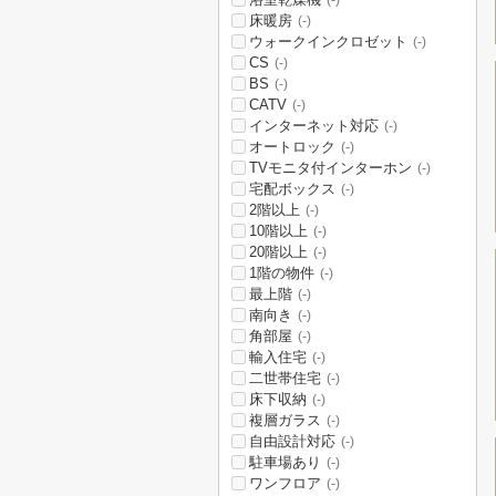
(-)
床暖房
(-)
ウォークインクロゼット
(-)
CS
(-)
BS
(-)
CATV
(-)
インターネット対応
(-)
オートロック
(-)
TVモニタ付インターホン
(-)
宅配ボックス
(-)
2階以上
(-)
10階以上
(-)
20階以上
(-)
1階の物件
(-)
最上階
(-)
南向き
(-)
角部屋
(-)
輸入住宅
(-)
二世帯住宅
(-)
床下収納
(-)
複層ガラス
(-)
自由設計対応
(-)
駐車場あり
(-)
ワンフロア
(-)