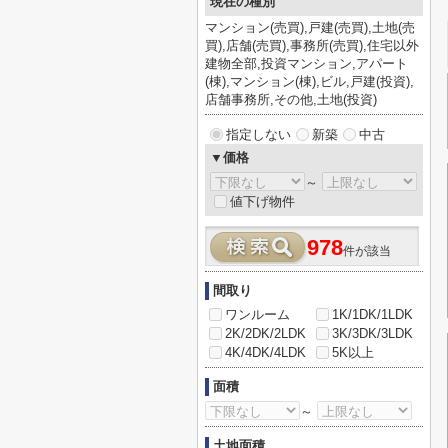
現在の種別
マンション(売買),戸建(売買),土地(売
買),店舗(売買),事務所(売買),住宅以外
建物全部,投資マンション,アパート
(棟),マンション(棟),ビル,戸建(投資),
店舗事務所,その他,土地(投資)
指定しない
新築
中古
▼価格
～
値下げ物件
978
件が該当
間取り
ワンルーム
1K/1DK/1LDK
2K/2DK/2LDK
3K/3DK/3LDK
4K/4DK/4LDK
5K以上
面積
～
土地面積