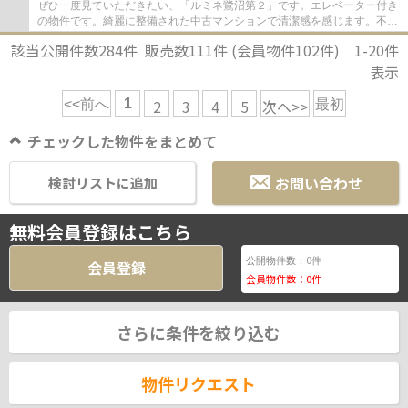
ぜひ一度見ていただきたい、「ルミネ鷺沼第２」です。エレベーター付き
の物件です。綺麗に整備された中古マンションで清潔感を感じます。不動
産購入は人生で一度あるかないかの大きな...
該当公開件数
284
件 販売数
111
件 (会員物件
102
件)
1-20
件
表示
1
2
3
4
5
次へ>>
<<前へ
最初
チェックした物件をまとめて
お問い合わせ
検討リストに追加
無料会員登録はこちら
0
公開物件数：
件
会員登録
会員物件数：
0
件
さらに条件を絞り込む
物件リクエスト