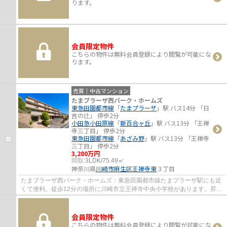
ります。
会員限定物件
こちらの物件は無料会員登録により閲覧が可能にな
ります。
売買｜中古マンション
たまプラーザ西パーク・ホームズ
東急田園都市線
「
たまプラーザ
」駅 バス14分 「日
吉の辻」 停歩2分
小田急小田原線
「
新百合ヶ丘
」駅 バス13分 「王禅
寺三丁目」 停歩2分
東急田園都市線
「
あざみ野
」駅 バス13分 「王禅寺
三丁目」 停歩2分
3,280万円
間取:
3LDK/75.49㎡
神奈川県
川崎市麻生区
王禅寺東
３丁目
たまプラーザ西パーク・ホームズ：東急田園都市線たまプラーザ駅にも近
くて便利。徒歩12分の場所に川崎市立王禅寺中央小学校があります。昇り
降りが楽になるエレベーター付きの物件で...
会員限定物件
こちらの物件は無料会員登録により閲覧が可能にな