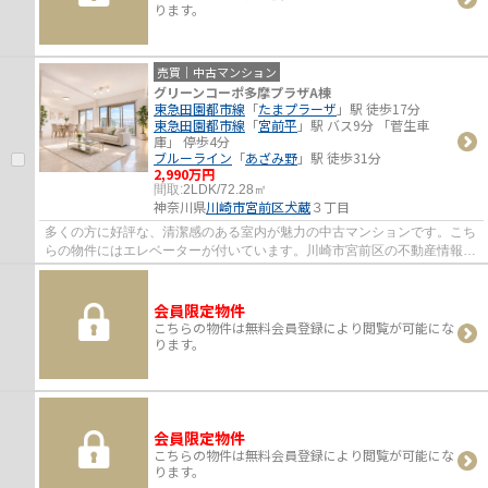
ります。
売買｜中古マンション
グリーンコーポ多摩プラザA棟
東急田園都市線
「
たまプラーザ
」駅 徒歩17分
東急田園都市線
「
宮前平
」駅 バス9分 「菅生車
庫」 停歩4分
ブルーライン
「
あざみ野
」駅 徒歩31分
2,990万円
間取:
2LDK/72.28㎡
神奈川県
川崎市宮前区
犬蔵
３丁目
多くの方に好評な、清潔感のある室内が魅力の中古マンションです。こち
らの物件にはエレベーターが付いています。川崎市宮前区の不動産情報を
お求めなら、信頼と実績を誇る当社にお任...
会員限定物件
こちらの物件は無料会員登録により閲覧が可能にな
ります。
会員限定物件
こちらの物件は無料会員登録により閲覧が可能にな
ります。