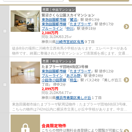
売買｜中古マンション
鷺沼さくら公園スカイマンション
東急田園都市線
「
鷺沼
」駅 徒歩13分
東急田園都市線
「
たまプラーザ
」駅 徒歩17分
ブルーライン
「
中川
」駅 徒歩18分
2,380万円
間取:
3LDK/63.25㎡
神奈川県
川崎市宮前区
有馬
９丁目
徒歩8分の場所に川崎市立西有馬小学校があります。エレベーターがある
物件です。綺麗に整備された中古マンションで清潔感を感じます。交通ア
クセスが良好な東急田園都市線鷺沼周辺なら...
売買｜中古マンション
たまプラーザ団地6街区3号棟
東急田園都市線
「
たまプラーザ
」駅 徒歩12分
ブルーライン
「
あざみ野
」駅 徒歩24分
小田急小田原線
「
柿生
」駅 バス24分 「美しが丘三
丁目」 停歩2分
2,899万円
間取:
2LDK/54.77㎡
神奈川県
横浜市青葉区
美しが丘
１丁目
東急田園都市線たまプラーザ駅周辺物件：たまプラーザ団地6街区3号棟。
こちらの物件は742m以内に横浜市立美しが丘中学校があります。中古マ
ンションなら、物件の購入もスムーズです。...
会員限定物件
こちらの物件は無料会員登録により閲覧が可能にな