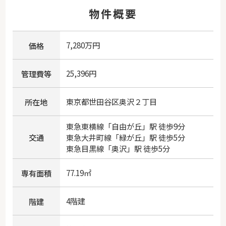
物件概要
7,280万円
価格
25,396円
管理費等
東京都
世田谷区
奥沢
２丁目
所在地
東急東横線
「
自由が丘
」駅 徒歩9分
交通
東急大井町線
「
緑が丘
」駅 徒歩5分
東急目黒線
「
奥沢
」駅 徒歩5分
77.19㎡
専有面積
4階建
階建