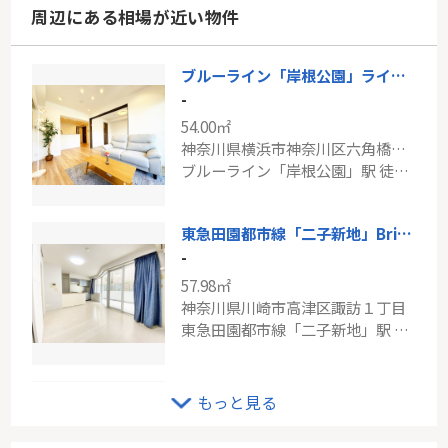
周辺にある相場が近い物件
ブルーライン「岸根公園」ライオンズマンション岸根公園
-
54.00㎡
神奈川県横浜市神奈川区六角橋６丁目
ブルーライン「岸根公園」駅 徒歩4分
東急田園都市線「二子新地」Brillia二子多摩川id
-
57.98㎡
神奈川県川崎市高津区諏訪１丁目
東急田園都市線「二子新地」駅 徒歩1分
東急大井町線「上野毛」メゾン上野毛
もっと見る
-
54.85㎡