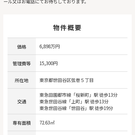
ール又はお電話にてお待ちしております。
物件概要
6,898万円
価格
15,300円
管理費等
東京都
世田谷区
弦巻
５丁目
所在地
東急田園都市線
「
桜新町
」駅 徒歩13分
交通
東急世田谷線
「
上町
」駅 徒歩13分
東急世田谷線
「
世田谷
」駅 徒歩19分
72.63㎡
専有面積