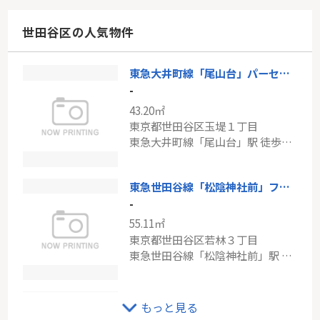
61.61㎡
神奈川県川崎市高津区梶ケ谷２丁目
世田谷区の人気物件
東急田園都市線「梶が谷」駅 徒歩10分
東急大井町線「尾山台」パーセル玉堤
JR南武線「矢向」新築戸建て
-
-
43.20㎡
93.15㎡
東京都世田谷区玉堤１丁目
神奈川県川崎市幸区塚越４丁目
東急大井町線「尾山台」駅 徒歩18分
南武線「矢向」駅 徒歩5分
東急世田谷線「松陰神社前」ファインスクェア世田谷若林
-
55.11㎡
東京都世田谷区若林３丁目
東急世田谷線「松陰神社前」駅 徒歩4分
東急田園都市線「二子玉川」二子玉川宝ロイアルハイツ
もっと見る
-