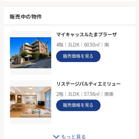
67.20㎡
東京都世田谷区玉川３丁目
販売中の物件
東急田園都市線「二子玉川」駅 徒歩3分
マイキャッスルたまプラーザ
アフェクシオン南烏山
4階｜3LDK｜60.50㎡｜南
-
51.04㎡
販売価格を見る
東京都世田谷区南烏山３丁目
京王線「芦花公園」駅 徒歩6分
リステージパルティエミリュー
2階｜3LDK｜57.56㎡｜南東
販売価格を見る
ＪＲ山手線「大崎」条件なし売地
もっと見る