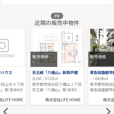
-｜-｜85.95㎡｜-
販売価格を見る
PR
近隣の販売中物件
アルス横浜台町
3階｜2LDK｜56.48㎡｜東
販売価格を見る
販売価格
販売価格
-
-
クハウス
京王線「八幡山」新築戸建
㎡
2LDK｜57.02㎡
-｜64.06㎡
区桜上水４丁目
東京都世田谷区八幡山２丁目
東京都世田谷
」駅 徒歩6分
京王線「八幡山」駅 徒歩11分
LIFE HOME
株式会社LIFE HOME
株式会社