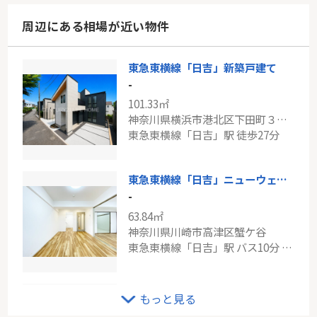
周辺にある相場が近い物件
東急東横線「日吉」新築戸建て
-
101.33㎡
神奈川県横浜市港北区下田町３丁目
東急東横線「日吉」駅 徒歩27分
東急東横線「日吉」ニューウェルテラス第6日吉
-
63.84㎡
神奈川県川崎市高津区蟹ケ谷
東急東横線「日吉」駅 バス10分 「さくらが丘」 停歩5分
東急田園都市線「梶が谷」梶ヶ谷スカイマンション
もっと見る
-