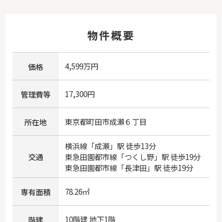
物件概要
4,599万円
価格
17,300円
管理費等
東京都
町田市
成瀬
６丁目
所在地
横浜線
「
成瀬
」駅 徒歩13分
交通
東急田園都市線
「
つくし野
」駅 徒歩19分
東急田園都市線
「
長津田
」駅 徒歩19分
78.26㎡
専有面積
10階建 地下1階
階建