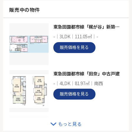
125.40㎡
東京都町田市金井ヶ丘３丁目
販売中の物件
小田急小田原線「鶴川」駅 徒歩18分
東急田園都市線「梶が谷」新築戸建て
藤和すずかけ台ハイタウン
-｜3LDK｜111.05㎡｜-
-
66.16㎡
販売価格を見る
東京都町田市南町田２丁目
東急田園都市線「南町田グランベリーＰ」駅 徒歩10分
東急田園都市線「田奈」中古戸建
-｜4LDK｜81.97㎡｜南西
販売価格を見る
戸建 川崎市宮前区平５丁目
もっと見る
-｜4LDK｜106.21㎡｜南