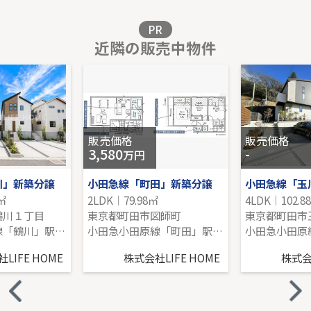
販売価格を見る
PR
近隣の販売中物件
東急田園都市線「宮前平」新築分譲
-｜4LDK｜105.16㎡｜南
販売価格を見る
販売価格
販売価格
3,580
-
万円
川」新築分譲
小田急線「町田」新築分譲
7㎡
2LDK｜79.98㎡
4LDK｜102.8
鶴川１丁目
東京都町田市図師町
東京都町田市
小田急小田原線「鶴川」駅 徒歩11分
小田急小田原線「町田」駅 バス19分 「馬駈」 停歩8分
LIFE HOME
株式会社LIFE HOME
株式会社