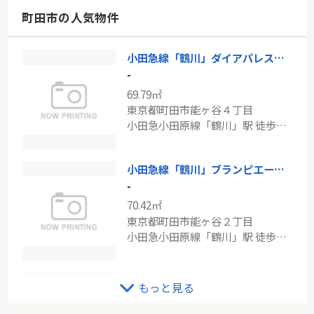
神奈川県川崎市宮前区菅生６丁目
町田市の人気物件
南武線「武蔵溝ノ口」駅 バス16分 「菅生小学校入口」 停歩5分
小田急線「鶴川」ダイアパレス鶴川
東急田園都市線「たまプラーザ」クレッセントたまプラーザII
-
-
69.79㎡
57.02㎡
東京都町田市能ヶ谷４丁目
神奈川県川崎市宮前区鷺沼３丁目
小田急小田原線「鶴川」駅 徒歩10分
東急田園都市線「たまプラーザ」駅 徒歩10分
小田急線「鶴川」ブランピエール壱番館
-
70.42㎡
東京都町田市能ヶ谷２丁目
小田急小田原線「鶴川」駅 徒歩2分
小田急線「鶴川」中古戸建
もっと見る
-