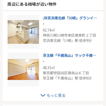
周辺にある相場が近い物件
JR京浜東北線「川崎」グランイーグル南幸町
-
62.74㎡
神奈川県川崎市幸区南幸町２丁目
京浜東北線「川崎」駅 徒歩9分
京王線「千歳烏山」マック千歳鳥山コート
-
48.33㎡
東京都世田谷区南烏山６丁目
京王線「千歳烏山」駅 徒歩6分
JR南武線「武蔵溝ノ口」中古戸建
もっと見る
-
90.09㎡