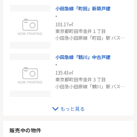
小田急線「町田」新築戸建
グリーンプラザ川崎
-
-
101.17㎡
58.24㎡
東京都町田市金井１丁目
神奈川県川崎市川崎区大島１丁目
小田急小田原線「町田」駅 バス14分 「金井小学校入口」 停歩9分
東海道本線「川崎」駅 バス7分 「大島一丁目」 停歩4分
小田急線「鶴川」中古戸建
-
135.43㎡
東京都町田市金井３丁目
小田急小田原線「鶴川」駅 バス7分 「榛名坂ヒルズ」 停歩7分
小田急線「玉川学園前」ユニヴェルシオール学園の丘
もっと見る
-
70.87㎡
東京都町田市南大谷
販売中の物件
小田急小田原線「玉川学園前」駅 徒歩14分