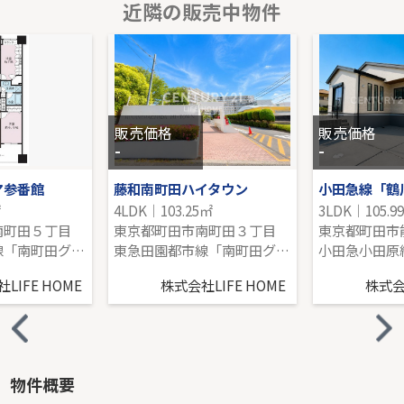
近隣の販売中物件
グリーンライン「東山田」新築分譲
-｜4LDK｜125.45㎡｜南西
販売価格を見る
販売価格
販売価格
-
-
ア参番館
藤和南町田ハイタウン
小田急線「鶴
㎡
4LDK｜103.25㎡
3LDK｜105.9
南町田５丁目
東京都町田市南町田３丁目
東京都町田市
東急田園都市線「南町田グランベリーＰ」駅 徒歩5分
東急田園都市線「南町田グランベリーＰ」駅 徒歩15分
LIFE HOME
株式会社LIFE HOME
株式会社
物件概要