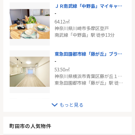
ＪＲ南武線「中野島」マイキャッスル中野島弐番館
-
64.12㎡
神奈川県川崎市多摩区登戸
南武線「中野島」駅 徒歩13分
東急田園都市線「藤が丘」ブラッサムコーポ藤が丘
-
53.50㎡
神奈川県横浜市青葉区藤が丘１丁目
東急田園都市線「藤が丘」駅 徒歩10分
東急田園都市線「用賀」コープ野村用賀
もっと見る
-
55.38㎡
東京都世田谷区用賀１丁目
町田市の人気物件
東急田園都市線「用賀」駅 徒歩8分