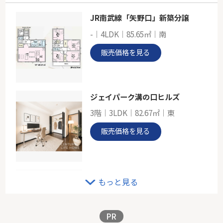
JR南武線「矢野口」新築分譲
小田急線「鶴川」新築戸建
-｜4LDK｜85.65㎡｜南
-
90.72㎡～98.81㎡
販売価格を見る
東京都町田市鶴川４丁目
小田急小田原線「鶴川」駅 バス9分 「国士舘大学前」 停歩3分
ジェイパーク溝の口ヒルズ
3階｜3LDK｜82.67㎡｜東
販売価格を見る
東急田園都市線「鷺沼」新築
もっと見る
-｜3LDK｜77.42㎡｜南西
販売価格を見る
PR