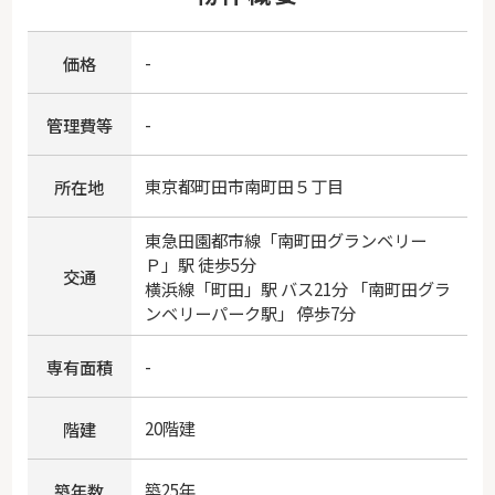
-
価格
-
管理費等
東京都
町田市
南町田
５丁目
所在地
東急田園都市線
「
南町田グランベリー
Ｐ
」駅 徒歩5分
交通
横浜線
「
町田
」駅 バス21分 「南町田グラ
ンベリーパーク駅」 停歩7分
-
専有面積
20階建
階建
築25年
築年数