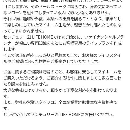
広告などで
頭金0円、家賃と同じ月額負担
などというフレーズをよく
目にしますが、そのセールストークに踊らされ、身の丈にあってい
ないローンを組んでしまっている人は実は少なくありません。
それは後に趣味や外食、娯楽への出費を削ることとなり、結果とし
て楽しみにしていたマイホーム生活が、理想とかけ離れたものにな
ってしまいかねません。
センチュリー21 LIFE HOMEではまず始めに、ファイナンシャルプラ
ンナーが幅広い専門知識をもとにお客様専用のライフプランを作成
します。
そこで適正価格をしっかりと見極めた上で、お客様のライフスタイ
ルやご希望に沿った物件をご提案させていただきます。
お金に関するご相談は勿論のこと、お客様に安心してマイホームを
ご購入いただけるよう、ご紹介する物件に関しましても多方面にわ
たり調査を惜しみません。
大きな会社にはできない、細やかで丁寧な対応を心掛けておりま
す。
また、弊社の営業スタッフは、全員が業界経験豊富な有資格者で
す。
どうぞ安心してセンチュリー21 LIFE HOMEにお任せください。