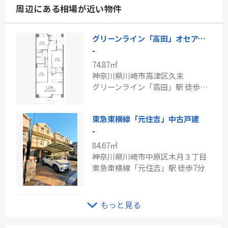
周辺にある相場が近い物件
グリーンライン「高田」オセアン日吉台グリーンヒルズ
-
74.87㎡
神奈川県川崎市高津区久末
グリーンライン「高田」駅 徒歩24分
東急東横線「元住吉」中古戸建
-
84.67㎡
神奈川県川崎市中原区木月３丁目
東急東横線「元住吉」駅 徒歩7分
リノベーション済み♪【コスモハイセレナYOKOHAMAEAST】
もっと見る
-
65.20㎡