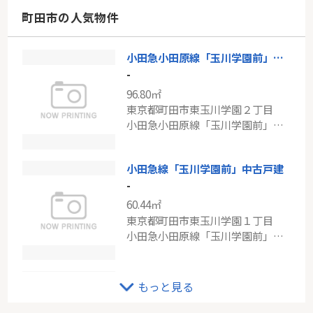
神奈川県横浜市鶴見区江ケ崎町
町田市の人気物件
南武線「尻手」駅 徒歩13分
小田急小田原線「玉川学園前」新築
JR横浜線「鴨居」シティテラス横浜つづきの丘D棟
-
-
96.80㎡
73.45㎡
東京都町田市東玉川学園２丁目
神奈川県横浜市都筑区佐江戸町
小田急小田原線「玉川学園前」駅 徒歩17分
横浜線「鴨居」駅 徒歩17分
小田急線「玉川学園前」中古戸建
-
60.44㎡
東京都町田市東玉川学園１丁目
小田急小田原線「玉川学園前」駅 徒歩13分
東急田園都市線「すずかけ台」中古戸建
もっと見る
円