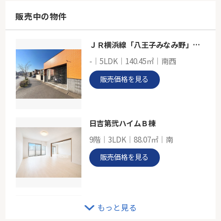
118.41㎡
東京都町田市南つくし野１丁目
販売中の物件
東急田園都市線「すずかけ台」駅 徒歩10分
ＪＲ横浜線「八王子みなみ野」中古戸建
小田急線「玉川学園前」新築戸建て
-｜5LDK｜140.45㎡｜南西
-
125.08㎡
販売価格を見る
東京都町田市東玉川学園２丁目
小田急小田原線「玉川学園前」駅 徒歩17分
日吉第弐ハイムＢ棟
9階｜3LDK｜88.07㎡｜南
販売価格を見る
グリーンライン「川和町」新築戸建
もっと見る
-｜4LDK｜105.58㎡｜東