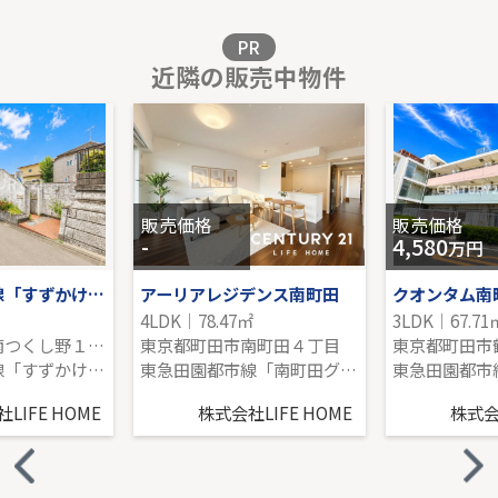
販売価格を見る
PR
近隣の販売中物件
扶桑ハイツ南太田
5階｜2LDK｜52.20㎡｜南東
販売価格を見る
販売価格
販売価格
-
4,580
万円
東急田園都市線「すずかけ台」土地
アーリアレジデンス南町田
クオンタム南
4LDK｜78.47㎡
3LDK｜67.71
東京都町田市南つくし野１丁目
東京都町田市南町田４丁目
東京都町田市
東急田園都市線「すずかけ台」駅 徒歩11分
東急田園都市線「南町田グランベリーＰ」駅 徒歩14分
LIFE HOME
株式会社LIFE HOME
株式会社