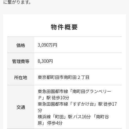
に繋がります。
物件概要
3,090万円
価格
8,300円
管理費等
東京都
町田市
南町田
２丁目
所在地
東急田園都市線
「
南町田グランベリー
Ｐ
」駅 徒歩10分
東急田園都市線
「
すずかけ台
」駅 徒歩17
交通
分
横浜線
「
町田
」駅 バス16分 「南町谷
原」 停歩4分