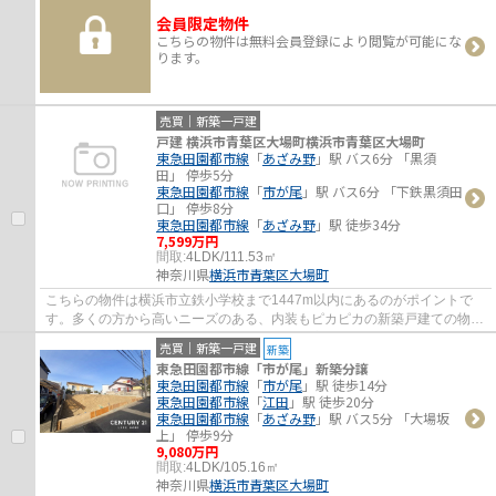
会員限定物件
こちらの物件は無料会員登録により閲覧が可能にな
ります。
売買｜新築一戸建
戸建 横浜市青葉区大場町横浜市青葉区大場町
東急田園都市線
「
あざみ野
」駅 バス6分 「黒須
田」 停歩5分
東急田園都市線
「
市が尾
」駅 バス6分 「下鉄黒須田
口」 停歩8分
東急田園都市線
「
あざみ野
」駅 徒歩34分
7,599万円
間取:
4LDK/111.53㎡
神奈川県
横浜市青葉区
大場町
こちらの物件は横浜市立鉄小学校まで1447m以内にあるのがポイントで
す。多くの方から高いニーズのある、内装もピカピカの新築戸建ての物件
です。ご希望の不動産情報をご用意して、お客...
売買｜新築一戸建
新築
東急田園都市線「市が尾」新築分譲
東急田園都市線
「
市が尾
」駅 徒歩14分
東急田園都市線
「
江田
」駅 徒歩20分
東急田園都市線
「
あざみ野
」駅 バス5分 「大場坂
上」 停歩9分
9,080万円
間取:
4LDK/105.16㎡
神奈川県
横浜市青葉区
大場町