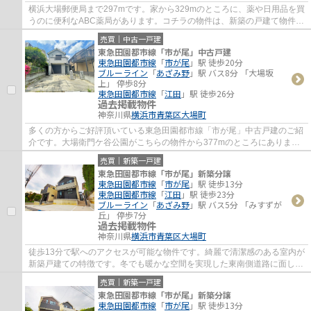
横浜大場郵便局まで297mです。家から329mのところに、薬や日用品を買
うのに便利なABC薬局があります。コチラの物件は、新築の戸建て物件で
設備も充実しています。お客様から高い評価を...
売買｜中古一戸建
東急田園都市線「市が尾」中古戸建
東急田園都市線
「
市が尾
」駅 徒歩20分
ブルーライン
「
あざみ野
」駅 バス8分 「大場坂
上」 停歩8分
東急田園都市線
「
江田
」駅 徒歩26分
過去掲載物件
神奈川県
横浜市青葉区
大場町
多くの方からご好評頂いている東急田園都市線「市が尾」中古戸建のご紹
介です。大場衛門ケ谷公園がこちらの物件から377mのところにありま
す。戸建て物件をお探しの方は、便利な価格か...
売買｜新築一戸建
東急田園都市線「市が尾」新築分譲
東急田園都市線
「
市が尾
」駅 徒歩13分
東急田園都市線
「
江田
」駅 徒歩23分
ブルーライン
「
あざみ野
」駅 バス5分 「みすずが
丘」 停歩7分
過去掲載物件
神奈川県
横浜市青葉区
大場町
徒歩13分で駅へのアクセスが可能な物件です。綺麗で清潔感のある室内が
新築戸建ての特徴です。冬でも暖かな空間を実現した東南側道路に面して
いる物件です。不動産のことは当社にお任...
売買｜新築一戸建
東急田園都市線「市が尾」新築分譲
東急田園都市線
「
市が尾
」駅 徒歩13分