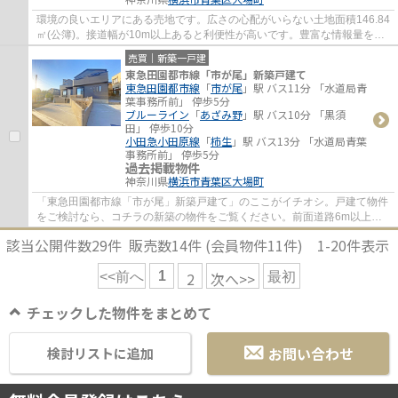
環境の良いエリアにある売地です。広さの心配がいらない土地面積146.84
㎡(公簿)。接道幅が10m以上あると利便性が高いです。豊富な情報量を誇
る当社では、たくさんの土地情報をご用意し...
売買｜新築一戸建
東急田園都市線「市が尾」新築戸建て
東急田園都市線
「
市が尾
」駅 バス11分 「水道局青
葉事務所前」 停歩5分
ブルーライン
「
あざみ野
」駅 バス10分 「黒須
田」 停歩10分
小田急小田原線
「
柿生
」駅 バス13分 「水道局青葉
事務所前」 停歩5分
過去掲載物件
神奈川県
横浜市青葉区
大場町
「東急田園都市線「市が尾」新築戸建て」のここがイチオシ。戸建て物件
をご検討なら、コチラの新築の物件をご覧ください。前面道路6m以上は
確保しているので車の出し入れもラクラクで...
該当公開件数
29
件 販売数
14
件 (会員物件
11
件)
1-20
件表示
1
2
次へ>>
<<前へ
最初
チェックした物件をまとめて
お問い合わせ
検討リストに追加