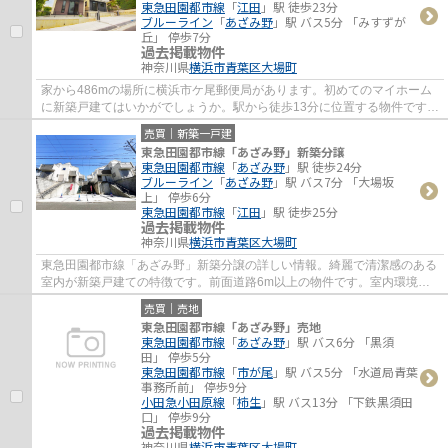
東急田園都市線
「
江田
」駅 徒歩23分
ブルーライン
「
あざみ野
」駅 バス5分 「みすずが
丘」 停歩7分
過去掲載物件
神奈川県
横浜市青葉区
大場町
家から486mの場所に横浜市ケ尾郵便局があります。初めてのマイホーム
に新築戸建てはいかがでしょうか。駅から徒歩13分に位置する物件です。
築2年以内の物件ですので、外観もキレイです...
売買｜新築一戸建
東急田園都市線「あざみ野」新築分譲
東急田園都市線
「
あざみ野
」駅 徒歩24分
ブルーライン
「
あざみ野
」駅 バス7分 「大場坂
上」 停歩6分
東急田園都市線
「
江田
」駅 徒歩25分
過去掲載物件
神奈川県
横浜市青葉区
大場町
東急田園都市線「あざみ野」新築分譲の詳しい情報。綺麗で清潔感のある
室内が新築戸建ての特徴です。前面道路6m以上の物件です。室内環境ま
で左右する基礎は、強靭なベタ基礎となって...
売買｜売地
東急田園都市線「あざみ野」売地
東急田園都市線
「
あざみ野
」駅 バス6分 「黒須
田」 停歩5分
東急田園都市線
「
市が尾
」駅 バス5分 「水道局青葉
事務所前」 停歩9分
小田急小田原線
「
柿生
」駅 バス13分 「下鉄黒須田
口」 停歩9分
過去掲載物件
神奈川県
横浜市青葉区
大場町