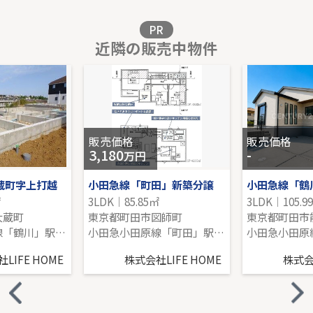
販売価格を見る
PR
近隣の販売中物件
グリーンライン「北山田」中古戸建
-｜4LDK｜123.79㎡｜-
販売価格を見る
販売価格
販売価格
3,180
-
万円
蔵町字上打越
小田急線「町田」新築分譲
小田急線「鶴
㎡
3LDK｜85.85㎡
3LDK｜105.9
大蔵町
東京都町田市図師町
東京都町田市
小田急小田原線「鶴川」駅 徒歩35分
小田急小田原線「町田」駅 バス19分 「馬駈」 停歩8分
LIFE HOME
株式会社LIFE HOME
株式会社