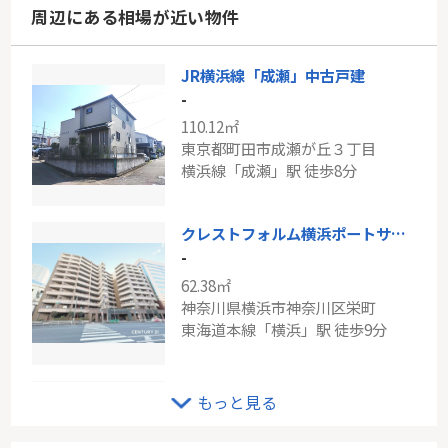
周辺にある相場が近い物件
JR横浜線「成瀬」中古戸建
-
110.12㎡
東京都町田市成瀬が丘３丁目
横浜線「成瀬」駅 徒歩8分
クレストフォルム横浜ポートサイド
-
62.38㎡
神奈川県横浜市神奈川区栄町
東海道本線「横浜」駅 徒歩9分
東急田園都市線「鷺沼」新築戸建て
もっと見る
-
105.15㎡