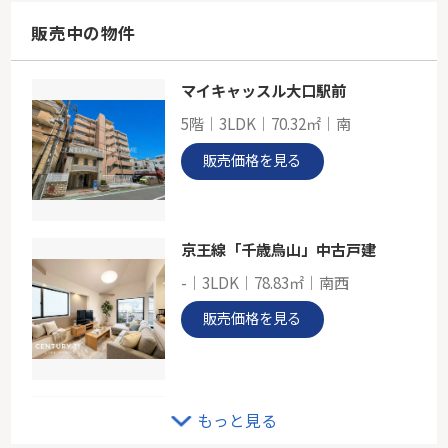
105.99㎡
東京都町田市能ヶ谷７丁目
販売中の物件
小田急小田原線「鶴川」駅 徒歩24分
マイキャッスル大口駅前
東急田園都市線「すずかけ台」ソフィアすずかけ台ソルフェージュ
5階｜3LDK｜70.32㎡｜南
-
81.42㎡
販売価格を見る
東京都町田市小川６丁目
東急田園都市線「すずかけ台」駅 徒歩15分
京王線「千歳烏山」中古戸建
-｜3LDK｜78.83㎡｜南西
販売価格を見る
土地 横浜市青葉区榎が丘
もっと見る
-｜-｜173.02㎡｜-