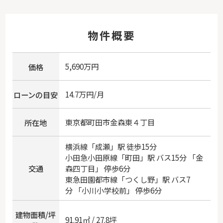
物件概要
5,690万円
価格
14.7万円/月
ローンの目安
東京都
町田市
金森東
４丁目
所在地
横浜線
「
成瀬
」駅 徒歩15分
小田急小田原線
「
町田
」駅 バス15分 「金
交通
森四丁目」 停歩6分
東急田園都市線
「
つくし野
」駅 バス7
分 「小川小学校前」 停歩6分
建物面積/坪
91.91㎡ / 27.8坪