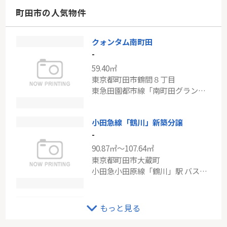
神奈川県川崎市宮前区有馬６丁目
町田市の人気物件
東急田園都市線「鷺沼」駅 徒歩22分
クォンタム南町田
小田急江ノ島線「藤沢本町」クオス藤沢本町
-
-
59.40㎡
68.46㎡
東京都町田市鶴間８丁目
神奈川県藤沢市藤沢３丁目
東急田園都市線「南町田グランベリーＰ」駅 徒歩12分
小田急江ノ島線「藤沢本町」駅 徒歩4分
小田急線「鶴川」新築分譲
-
90.87㎡～107.64㎡
東京都町田市大蔵町
小田急小田原線「鶴川」駅 バス5分 「大蔵」 停歩3分
小田急線「鶴川」新築戸建て
もっと見る
-