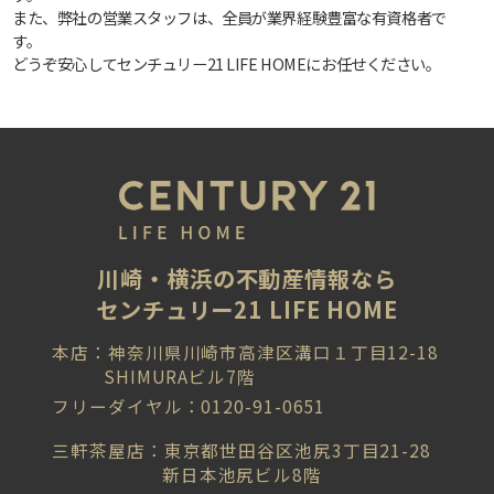
また、弊社の営業スタッフは、全員が業界経験豊富な有資格者で
す。
どうぞ安心してセンチュリー21 LIFE HOMEにお任せください。
川崎・横浜の不動産情報なら
センチュリー21 LIFE HOME
本店：神奈川県川崎市高津区溝口１丁目12-18
SHIMURAビル7階
フリーダイヤル：0120-91-0651
三軒茶屋店：東京都世田谷区池尻3丁目21-28
新日本池尻ビル8階