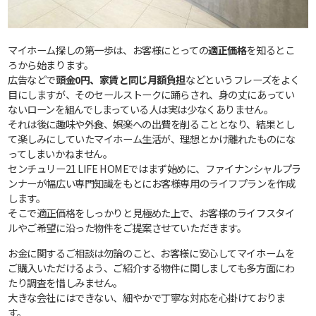
マイホーム探しの第一歩は、お客様にとっての
適正価格
を知るとこ
ろから始まります。
広告などで
頭金0円、家賃と同じ月額負担
などというフレーズをよく
目にしますが、そのセールストークに踊らされ、身の丈にあってい
ないローンを組んでしまっている人は実は少なくありません。
それは後に趣味や外食、娯楽への出費を削ることとなり、結果とし
て楽しみにしていたマイホーム生活が、理想とかけ離れたものにな
ってしまいかねません。
センチュリー21 LIFE HOMEではまず始めに、ファイナンシャルプラ
ンナーが幅広い専門知識をもとにお客様専用のライフプランを作成
します。
そこで適正価格をしっかりと見極めた上で、お客様のライフスタイ
ルやご希望に沿った物件をご提案させていただきます。
お金に関するご相談は勿論のこと、お客様に安心してマイホームを
ご購入いただけるよう、ご紹介する物件に関しましても多方面にわ
たり調査を惜しみません。
大きな会社にはできない、細やかで丁寧な対応を心掛けておりま
す。