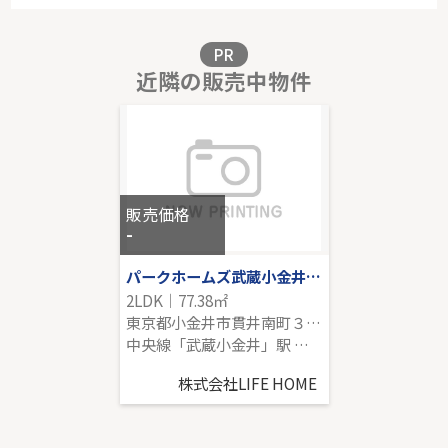
-｜2LDK｜77.48㎡｜-
販売価格を見る
PR
近隣の販売中物件
東急田園都市線「宮前平」新築戸建
-｜2LDK｜113.07㎡｜南西
販売価格を見る
販売価格
-
パークホームズ武蔵小金井フォレストフィールド
2LDK｜77.38㎡
東京都小金井市貫井南町３丁目
中央線「武蔵小金井」駅 徒歩14分
株式会社LIFE HOME