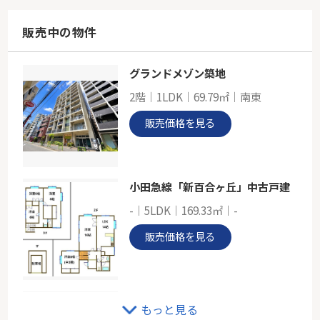
57.98㎡
神奈川県川崎市高津区諏訪１丁目
販売中の物件
東急田園都市線「二子新地」駅 徒歩1分
グランドメゾン築地
東急田園都市線「たまプラーザ」美しが丘ドエリング
2階｜1LDK｜69.79㎡｜南東
-
63.20㎡
販売価格を見る
神奈川県横浜市青葉区美しが丘１丁目
東急田園都市線「たまプラーザ」駅 徒歩7分
小田急線「新百合ヶ丘」中古戸建
-｜5LDK｜169.33㎡｜-
販売価格を見る
小田急線「千歳船橋」中古戸建
もっと見る