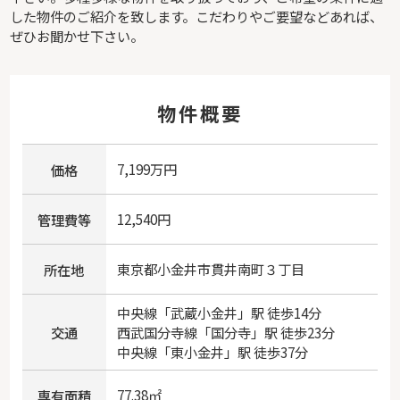
した物件のご紹介を致します。こだわりやご要望などあれば、
ぜひお聞かせ下さい。
物件概要
7,199万円
価格
12,540円
管理費等
東京都
小金井市
貫井南町
３丁目
所在地
中央線
「
武蔵小金井
」駅 徒歩14分
交通
西武国分寺線
「
国分寺
」駅 徒歩23分
中央線
「
東小金井
」駅 徒歩37分
77.38㎡
専有面積