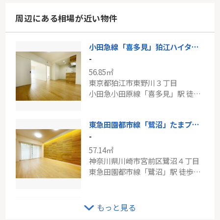
周辺にある相場が近い物件
小田急線「喜多見」狛江ハイタウン 1号棟
-
56.85㎡
東京都狛江市東野川３丁目
小田急小田原線「喜多見」駅 徒歩16分
東急田園都市線「鷺沼」たまプラーザ東パーク・ホームズ
-
57.14㎡
神奈川県川崎市宮前区鷺沼４丁目
東急田園都市線「鷺沼」駅 徒歩10分
東急田園都市線「二子新地」Brillia二子多摩川id
もっと見る
-