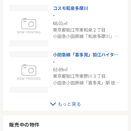
コスモ和泉多摩川
ブライシス青葉台
-
-
68.01㎡
73.69㎡
東京都狛江市東和泉２丁目
神奈川県横浜市青葉区松風台
小田急小田原線「和泉多摩川」駅 徒歩5分
東急田園都市線「青葉台」駅 徒歩9分
小田急線「喜多見」狛江ハイタウン2号棟
-
63.69㎡
東京都狛江市東野川３丁目
小田急小田原線「喜多見」駅 徒歩17分
小田急線「狛江」新築分譲
もっと見る
-
80.18㎡～82.92㎡
東京都狛江市西野川２丁目
販売中の物件
小田急小田原線「狛江」駅 徒歩20分