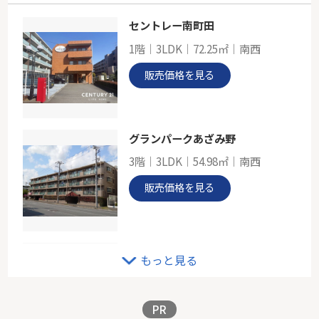
セントレー南町田
小田急線「和泉多摩川」新築分譲
1階｜3LDK｜72.25㎡｜南西
-
94.38㎡
販売価格を見る
東京都狛江市駒井町３丁目
小田急小田原線「和泉多摩川」駅 徒歩23分
グランパークあざみ野
3階｜3LDK｜54.98㎡｜南西
販売価格を見る
ニックハイム綱島第２
もっと見る
4階｜3LDK｜63.84㎡｜南
販売価格を見る
PR