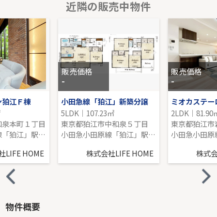
近隣の販売中物件
藤和シティホームズあざみ野
1階｜2LDK｜55.65㎡｜南西
販売価格を見る
販売価格
販売価格
-
-
ン狛江Ｆ棟
小田急線「狛江」新築分譲
㎡
5LDK｜107.23㎡
2LDK｜81.90
和泉本町１丁目
東京都狛江市中和泉５丁目
東京都狛江市
小田急小田原線「狛江」駅 徒歩6分
小田急小田原線「狛江」駅 徒歩17分
LIFE HOME
株式会社LIFE HOME
株式会社
物件概要