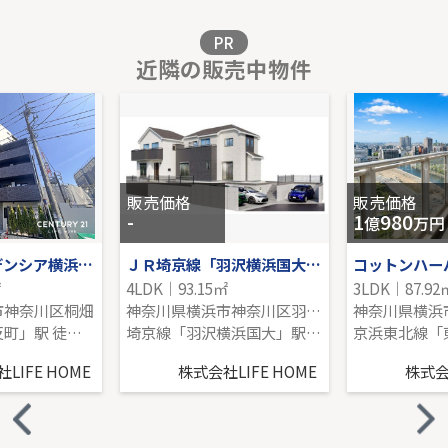
販売価格を見る
PR
近隣の販売中物件
溝の口セントラルマンション
1階｜3LDK｜67.58㎡｜南
販売価格を見る
販売価格
販売価格
-
1
980
億
万円
オープンレジデンシア横浜反町
ＪＲ埼京線「羽沢横浜国大」新築戸建
㎡
4LDK｜93.15㎡
3LDK｜87.92
市神奈川区桐畑
神奈川県横浜市神奈川区羽沢町
東急東横線「反町」駅 徒歩5分
埼京線「羽沢横浜国大」駅 徒歩15分
LIFE HOME
株式会社LIFE HOME
株式会社