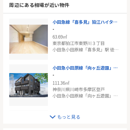
周辺にある相場が近い物件
小田急線「喜多見」狛江ハイタウン2号棟
-
63.69㎡
東京都狛江市東野川３丁目
小田急小田原線「喜多見」駅 徒歩17分
小田急小田原線「向ヶ丘遊園」新築分譲
-
111.36㎡
神奈川県川崎市多摩区登戸
小田急小田原線「向ヶ丘遊園」駅 徒歩15分
ブルーライン「仲町台」港北ニュータウンイオ6番館
もっと見る
-
77.82㎡