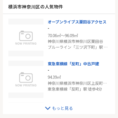
神奈川県横浜市都筑区茅ケ崎東１丁目
横浜市神奈川区の人気物件
ブルーライン「仲町台」駅 徒歩13分
オープンライブス栗田谷アクセス
コスモ・ザ・パークス 調布多摩川
-
-
70.06㎡～96.09㎡
75.90㎡
神奈川県横浜市神奈川区栗田谷
東京都調布市上石原３丁目
ブルーライン「三ツ沢下町」駅 徒歩8分
京王線「西調布」駅 徒歩15分
東急東横線「反町」中古戸建
-
94.39㎡
神奈川県横浜市神奈川区上反町２丁目
東急東横線「反町」駅 徒歩4分
ＴＨＥ ＹＯＫＯＨＡＭＡ ＦＲＯＮＴ ＴＯＷＥＲ
もっと見る
-