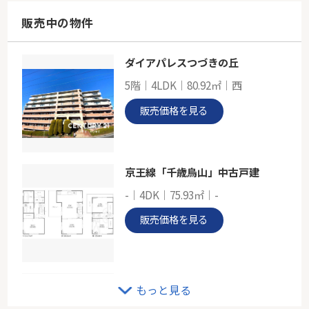
58.13㎡
神奈川県横浜市神奈川区鶴屋町１丁目
販売中の物件
東海道本線「横浜」駅 徒歩3分
ダイアパレスつづきの丘
オープンレジデンシア横浜反町
5階｜4LDK｜80.92㎡｜西
-
54.91㎡
販売価格を見る
神奈川県横浜市神奈川区桐畑
東急東横線「反町」駅 徒歩5分
京王線「千歳烏山」中古戸建
-｜4DK｜75.93㎡｜-
販売価格を見る
東急田園都市線「あざみ野」新築戸建
もっと見る
-｜4LDK｜102.24㎡｜南東