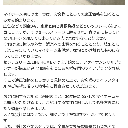
マイホーム探しの第一歩は、お客様にとっての
適正価格
を知るとこ
ろから始まります。
広告などで
頭金0円、家賃と同じ月額負担
などというフレーズをよく
目にしますが、そのセールストークに踊らされ、身の丈にあってい
ないローンを組んでしまっている人は実は少なくありません。
それは後に趣味や外食、娯楽への出費を削ることとなり、結果とし
て楽しみにしていたマイホーム生活が、理想とかけ離れたものにな
ってしまいかねません。
センチュリー21 LIFE HOMEではまず始めに、ファイナンシャルプラ
ンナーが幅広い専門知識をもとにお客様専用のライフプランを作成
します。
そこで適正価格をしっかりと見極めた上で、お客様のライフスタイ
ルやご希望に沿った物件をご提案させていただきます。
お金に関するご相談は勿論のこと、お客様に安心してマイホームを
ご購入いただけるよう、ご紹介する物件に関しましても多方面にわ
たり調査を惜しみません。
大きな会社にはできない、細やかで丁寧な対応を心掛けておりま
す。
また、弊社の営業スタッフは、全員が業界経験豊富な有資格者で