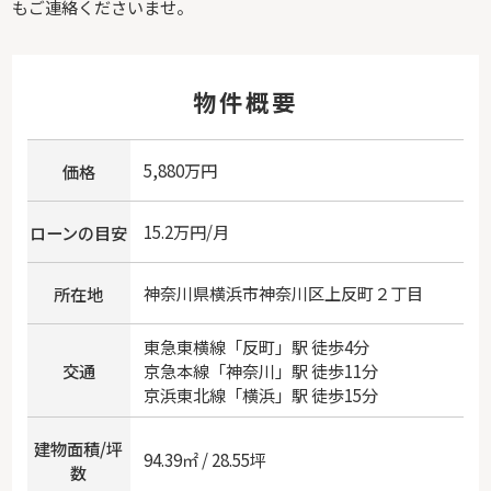
もご連絡くださいませ。
物件概要
5,880万円
価格
15.2万円/月
ローンの目安
神奈川県
横浜市神奈川区
上反町
２丁目
所在地
東急東横線
「
反町
」駅 徒歩4分
交通
京急本線
「
神奈川
」駅 徒歩11分
京浜東北線
「
横浜
」駅 徒歩15分
建物面積/坪
94.39㎡ / 28.55坪
数