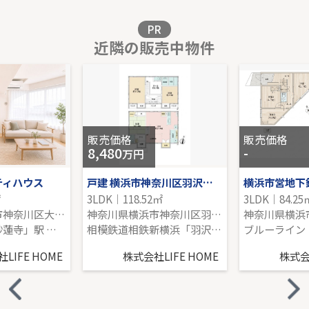
販売価格を見る
PR
近隣の販売中物件
横浜市青葉区すみよし台土地
-｜-｜128.50㎡｜-
販売価格を見る
販売価格
販売価格
8,480
-
万円
ティハウス
戸建 横浜市神奈川区羽沢南４丁目
㎡
3LDK｜118.52㎡
3LDK｜84.25
神奈川県横浜市神奈川区大口仲町
神奈川県横浜市神奈川区羽沢南４丁目
東急東横線「妙蓮寺」駅 徒歩10分
相模鉄道相鉄新横浜「羽沢横浜国大」駅 徒歩11分
LIFE HOME
株式会社LIFE HOME
株式会社