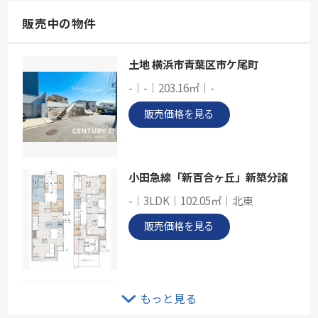
75.97㎡
神奈川県横浜市神奈川区東神奈川２丁目
販売中の物件
京急本線「京急東神奈川」駅 徒歩4分
土地 横浜市青葉区市ケ尾町
ブルーライン「三ツ沢下町」条件なし土地
-｜-｜203.16㎡｜-
-
117.49㎡
販売価格を見る
神奈川県横浜市神奈川区松ケ丘
ブルーライン「三ツ沢下町」駅 徒歩8分
小田急線「新百合ヶ丘」新築分譲
-｜3LDK｜102.05㎡｜北東
販売価格を見る
鷺沼南パーク・ホームズクルエダ
もっと見る
1階｜3LDK｜70.42㎡｜南東