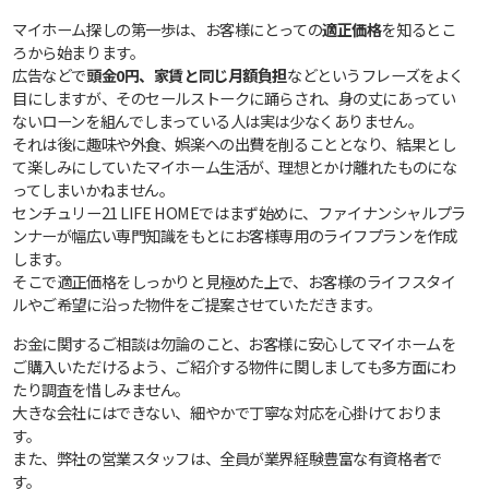
マイホーム探しの第一歩は、お客様にとっての
適正価格
を知るとこ
ろから始まります。
広告などで
頭金0円、家賃と同じ月額負担
などというフレーズをよく
目にしますが、そのセールストークに踊らされ、身の丈にあってい
ないローンを組んでしまっている人は実は少なくありません。
それは後に趣味や外食、娯楽への出費を削ることとなり、結果とし
て楽しみにしていたマイホーム生活が、理想とかけ離れたものにな
ってしまいかねません。
センチュリー21 LIFE HOMEではまず始めに、ファイナンシャルプラ
ンナーが幅広い専門知識をもとにお客様専用のライフプランを作成
します。
そこで適正価格をしっかりと見極めた上で、お客様のライフスタイ
ルやご希望に沿った物件をご提案させていただきます。
お金に関するご相談は勿論のこと、お客様に安心してマイホームを
ご購入いただけるよう、ご紹介する物件に関しましても多方面にわ
たり調査を惜しみません。
大きな会社にはできない、細やかで丁寧な対応を心掛けておりま
す。
また、弊社の営業スタッフは、全員が業界経験豊富な有資格者で
す。