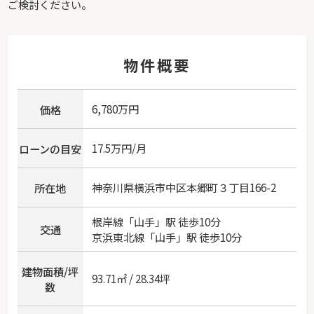
ご検討ください。
物件概要
6,780万円
価格
17.5万円/月
ローンの目安
神奈川県
横浜市中区
本郷町
３丁目166-2
所在地
根岸線
「
山手
」駅 徒歩10分
交通
京浜東北線
「
山手
」駅 徒歩10分
建物面積/坪
93.71㎡ / 28.34坪
数