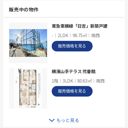
57.68㎡
神奈川県横浜市中区根岸町３丁目
販売中の物件
根岸線「根岸」駅 徒歩7分
東急東横線「日吉」新築戸建
ＪＲ根岸線「山手」新築戸建
-｜2LDK｜96.75㎡｜南西
-
80.11㎡
販売価格を見る
神奈川県横浜市中区豆口台
京浜東北線「山手」駅 徒歩10分
横濱山手テラス 弐番館
1階｜3LDK｜80.63㎡｜南西
販売価格を見る
プラウドタワー武蔵小杉
もっと見る
13階｜3LDK｜72.71㎡｜西