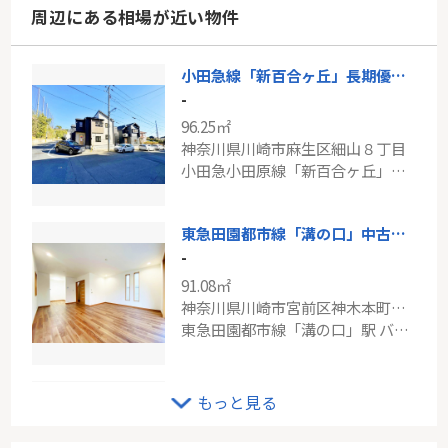
周辺にある相場が近い物件
小田急線「新百合ヶ丘」長期優良住宅 新築戸建て
-
96.25㎡
神奈川県川崎市麻生区細山８丁目
小田急小田原線「新百合ヶ丘」駅 バス16分 「千代ヶ丘9丁目」 停歩8分
東急田園都市線「溝の口」中古戸建
-
91.08㎡
神奈川県川崎市宮前区神木本町４丁目
東急田園都市線「溝の口」駅 バス10分 「神木本町」 停歩5分
東急田園都市線「市が尾」東急ドエル・ビアス市が尾A棟
もっと見る
-
89.00㎡