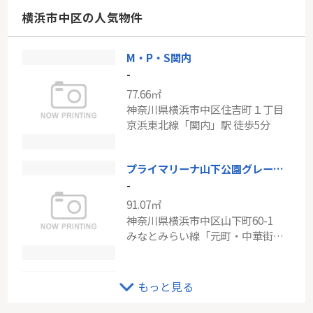
神奈川県横浜市青葉区荏田西５丁目
横浜市中区の人気物件
東急田園都市線「市が尾」駅 徒歩13分
M・P・S関内
JR南武線「尻手」新築戸建て
-
-
77.66㎡
99.35㎡
神奈川県横浜市中区住吉町１丁目
神奈川県横浜市鶴見区矢向４丁目
京浜東北線「関内」駅 徒歩5分
南武線「尻手」駅 徒歩4分
プライマリーナ山下公園グレーシアタワー
-
91.07㎡
神奈川県横浜市中区山下町60-1
みなとみらい線「元町・中華街」駅 徒歩1分
トーカンマンション新根岸
もっと見る
-