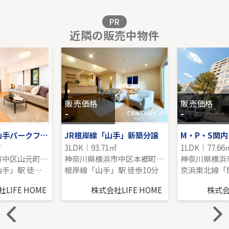
販売価格を見る
PR
近隣の販売中物件
東急田園都市線「宮前平」新築戸建
-｜4LDK｜95.63㎡｜南
販売価格を見る
販売価格
販売価格
-
-
プレシス横濱山手パークフロント
JR根岸線「山手」新築分譲
M・P・S関内
㎡
3LDK｜93.71㎡
1LDK｜77.66
神奈川県横浜市中区山元町５丁目
神奈川県横浜市中区本郷町３丁目166-2
京浜東北線「山手」駅 徒歩10分
根岸線「山手」駅 徒歩10分
LIFE HOME
株式会社LIFE HOME
株式会社