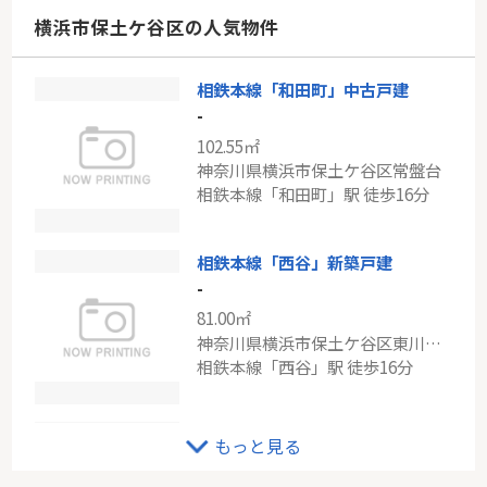
神奈川県川崎市麻生区東百合丘１丁目
横浜市保土ケ谷区の人気物件
小田急小田原線「百合ヶ丘」駅 バス7分 「中の台」 停歩5分
相鉄本線「和田町」中古戸建
東急田園都市線「市が尾」グランシティ市ヶ尾
-
-
102.55㎡
70.13㎡
神奈川県横浜市保土ケ谷区常盤台
神奈川県横浜市青葉区市ケ尾町
相鉄本線「和田町」駅 徒歩16分
東急田園都市線「市が尾」駅 徒歩4分
相鉄本線「西谷」新築戸建
-
81.00㎡
神奈川県横浜市保土ケ谷区東川島町
相鉄本線「西谷」駅 徒歩16分
ＪＲ横須賀線「保土ケ谷」アドミール保土ヶ谷公園壱番館
もっと見る
-