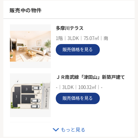
59.17㎡
神奈川県横浜市保土ケ谷区仏向町
販売中の物件
横須賀線「保土ケ谷」駅 バス12分 「富士見橋東」 停歩4分
多摩川テラス
戸建 横浜市保土ケ谷区上星川２丁目
1階｜3LDK｜75.07㎡｜南
-
118.18㎡～119.64㎡
販売価格を見る
神奈川県横浜市保土ケ谷区上星川２丁目
相鉄本線「上星川」駅 徒歩5分
ＪＲ南武線「津田山」新築戸建て
-｜3LDK｜100.32㎡｜-
販売価格を見る
アルス横浜台町
もっと見る
3階｜2LDK｜56.48㎡｜東