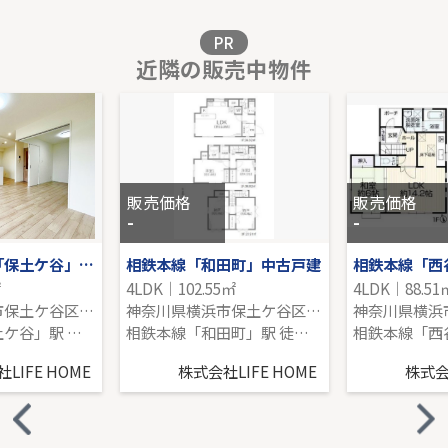
販売価格を見る
PR
近隣の販売中物件
東急田園都市線「鷺沼」新築戸建
-｜4LDK｜111.53㎡｜南
販売価格を見る
販売価格
販売価格
-
-
ＪＲ横須賀線「保土ケ谷」保土ヶ谷オークヒルズ五番館
相鉄本線「和田町」中古戸建
相鉄本線「西
㎡
4LDK｜102.55㎡
4LDK｜88.51
神奈川県横浜市保土ケ谷区岩崎町
神奈川県横浜市保土ケ谷区常盤台
横須賀線「保土ケ谷」駅 徒歩20分
相鉄本線「和田町」駅 徒歩16分
LIFE HOME
株式会社LIFE HOME
株式会社