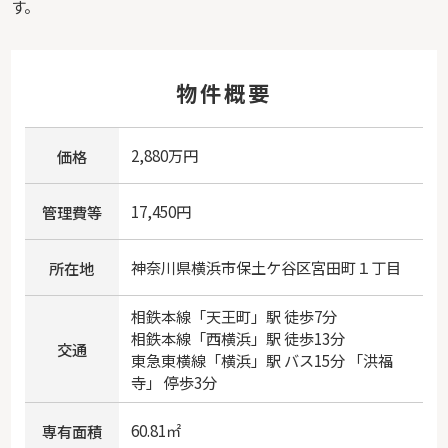
す。
物件概要
2,880万円
価格
17,450円
管理費等
神奈川県
横浜市保土ケ谷区
宮田町
１丁目
所在地
相鉄本線
「
天王町
」駅 徒歩7分
相鉄本線
「
西横浜
」駅 徒歩13分
交通
東急東横線
「
横浜
」駅 バス15分 「洪福
寺」 停歩3分
60.81㎡
専有面積