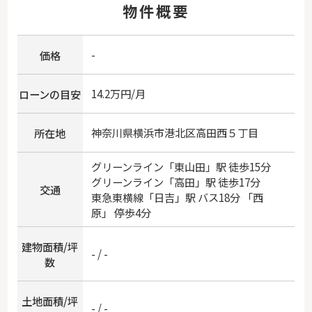
物件概要
-
価格
14.2万円/月
ローンの目安
神奈川県
横浜市港北区
高田西
５丁目
所在地
グリーンライン
「
東山田
」駅 徒歩15分
グリーンライン
「
高田
」駅 徒歩17分
交通
東急東横線
「
日吉
」駅 バス18分 「西
原」 停歩4分
建物面積/坪
- / -
数
土地面積/坪
- / -