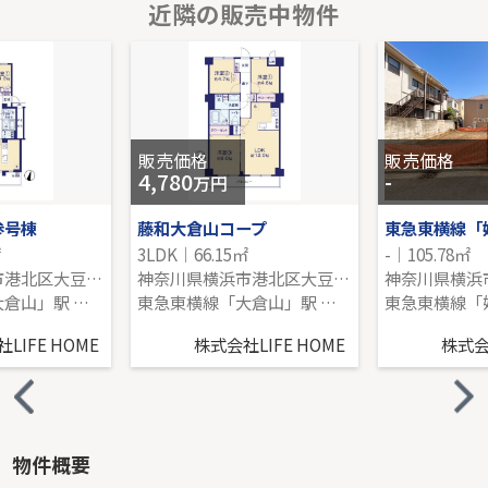
近隣の販売中物件
田園都市線「溝の口」新築分譲
-｜3LDK｜70.38㎡｜-
販売価格を見る
販売価格
販売価格
4,780
-
万円
参号棟
藤和大倉山コープ
東急東横線「
㎡
3LDK｜66.15㎡
-｜105.78㎡
神奈川県横浜市港北区大豆戸町
神奈川県横浜市港北区大豆戸町
東急東横線「大倉山」駅 徒歩12分
東急東横線「大倉山」駅 徒歩11分
LIFE HOME
株式会社LIFE HOME
株式会社
物件概要