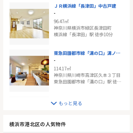
ＪＲ横浜線「長津田」中古戸建
-
96.47㎡
神奈川県横浜市緑区長津田町
横浜線「長津田」駅 徒歩10分
東急田園都市線「溝の口」溝ノ口サンビューハイツ
-
114.17㎡
神奈川県川崎市高津区久本３丁目
東急田園都市線「溝の口」駅 徒歩9分
ブルーライン「センター南」新築分譲
もっと見る
-
149.51㎡
神奈川県横浜市都筑区荏田東３丁目
横浜市港北区の人気物件
ブルーライン「センター南」駅 徒歩17分