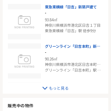
東急東横線「日吉」新築戸建て
JR南武線「武蔵新城」新築分譲
-
-
93.84㎡
99.78㎡～101.02㎡
神奈川県横浜市港北区日吉１丁目
神奈川県川崎市宮前区野川本町２丁目
東急東横線「日吉」駅 徒歩9分
南武線「武蔵新城」駅 バス13分 「上野川」 停歩6分
グリーンライン「日吉本町」新築分譲
-
90.26㎡
神奈川県横浜市港北区日吉本町６丁目
グリーンライン「日吉本町」駅 徒歩15分
東急東横線「綱島」ライネスハイム綱島弐番館
もっと見る
-
61.60㎡
神奈川県横浜市港北区新吉田東１丁目
販売中の物件
東急東横線「綱島」駅 徒歩16分