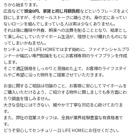
ろから始まります。
広告などで
頭金0円、家賃と同じ月額負担
などというフレーズをよく
目にしますが、そのセールストークに踊らされ、身の丈にあってい
ないローンを組んでしまっている人は実は少なくありません。
それは後に趣味や外食、娯楽への出費を削ることとなり、結果とし
て楽しみにしていたマイホーム生活が、理想とかけ離れたものにな
ってしまいかねません。
センチュリー21 LIFE HOMEではまず始めに、ファイナンシャルプラ
ンナーが幅広い専門知識をもとにお客様専用のライフプランを作成
します。
そこで適正価格をしっかりと見極めた上で、お客様のライフスタイ
ルやご希望に沿った物件をご提案させていただきます。
お金に関するご相談は勿論のこと、お客様に安心してマイホームを
ご購入いただけるよう、ご紹介する物件に関しましても多方面にわ
たり調査を惜しみません。
大きな会社にはできない、細やかで丁寧な対応を心掛けておりま
す。
また、弊社の営業スタッフは、全員が業界経験豊富な有資格者で
す。
どうぞ安心してセンチュリー21 LIFE HOMEにお任せください。