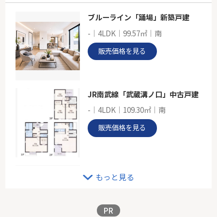
ブルーライン「踊場」新築戸建
グリーンライン「高田」新築戸建て
-｜4LDK｜99.57㎡｜南
-
113.22㎡
販売価格を見る
神奈川県横浜市港北区下田町６丁目
グリーンライン「高田」駅 徒歩19分
JR南武線「武蔵溝ノ口」中古戸建
-｜4LDK｜109.30㎡｜南
販売価格を見る
グリーンライン「川和町」新築戸建
もっと見る
-｜4LDK｜105.16㎡｜南
販売価格を見る
PR