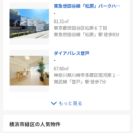
東急世田谷線「松原」パークハウス世田谷松原
-
81.31㎡
東京都世田谷区松原６丁目
東急世田谷線「松原」駅 徒歩8分
ダイアパレス登戸
-
67.60㎡
神奈川県川崎市多摩区宿河原１丁目
南武線「登戸」駅 徒歩7分
東急東横線「綱島」イトーピア綱島コンドミニアム
もっと見る
-
81.49㎡
神奈川県横浜市港北区新吉田東２丁目
横浜市緑区の人気物件
東急東横線「綱島」駅 徒歩17分