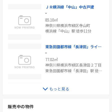
ＪＲ横浜線「中山」中古戸建
ブルーライン「センター北」港北ファミールガーデンC棟
-
-
85.10㎡
102.92㎡
神奈川県横浜市緑区寺山町
神奈川県横浜市都筑区牛久保東２丁目
横浜線「中山」駅 徒歩11分
ブルーライン「センター北」駅 徒歩12分
東急田園都市線「長津田」ライム長津田壱番館
-
77.02㎡
神奈川県横浜市緑区長津田２丁目
東急田園都市線「長津田」駅 徒歩5分
東急田園都市線「青葉台」霧が丘グリーンタウン第4住宅1-13号棟
もっと見る
-
88.16㎡
神奈川県横浜市緑区霧が丘４丁目
販売中の物件
東急田園都市線「青葉台」駅 バス15分 「郵便局前」 停歩5分