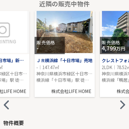
近隣の販売中物件
東急田園都市線「溝の口」新築分譲
-｜3LDK｜80.58㎡｜南東
販売価格を見る
販売価格
販売価格
-
4,799
万円
JR横浜線「十日市場」新築分譲
ＪＲ横浜線「十日市場」売地
5㎡
-｜147.47㎡
2LDK｜78.52
神奈川県横浜市緑区十日市場町
神奈川県横浜市緑区十日市場町
横浜線「十日市場」駅 徒歩7分
横浜線「十日市場」駅 徒歩10分
横浜線「鴨居」
LIFE HOME
株式会社LIFE HOME
株式会社
物件概要