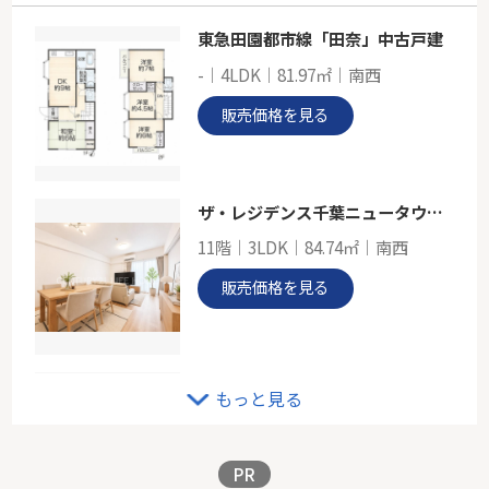
東急田園都市線「田奈」中古戸建
ＪＲ横浜線「中山」新築戸建て
-｜4LDK｜81.97㎡｜南西
-
104.34㎡
販売価格を見る
神奈川県横浜市緑区寺山町
横浜線「中山」駅 徒歩13分
ザ・レジデンス千葉ニュータウン中央 五番館
11階｜3LDK｜84.74㎡｜南西
販売価格を見る
ベイサイトコート横浜
もっと見る
14階｜1LDK｜51.54㎡｜南西
販売価格を見る
PR