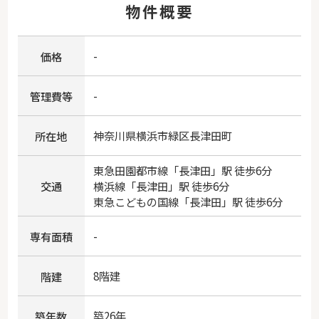
物件概要
-
価格
-
管理費等
神奈川県
横浜市緑区
長津田町
所在地
東急田園都市線
「
長津田
」駅 徒歩6分
交通
横浜線
「
長津田
」駅 徒歩6分
東急こどもの国線
「
長津田
」駅 徒歩6分
-
専有面積
8階建
階建
築26年
築年数