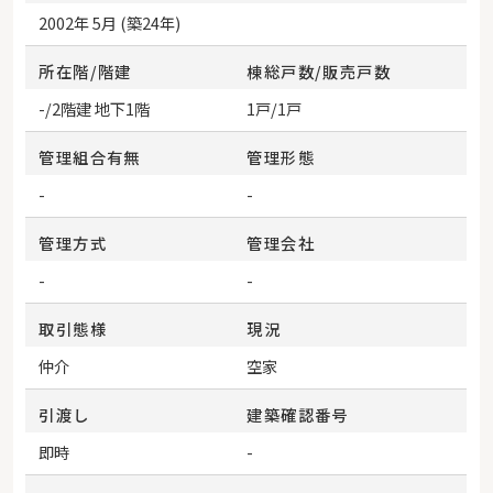
2002年 5月 (築24年)
所在階/階建
棟総戸数/販売戸数
-/2階建 地下1階
1戸/1戸
管理組合有無
管理形態
-
-
管理方式
管理会社
-
-
取引態様
現況
仲介
空家
引渡し
建築確認番号
即時
-