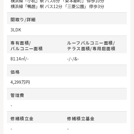
横浜線
「
小机
」駅 バス6分 「東本郷町」 停歩10分
横浜線
「
鴨居
」駅 バス12分 「三菱公園」 停歩3分
間取り/詳細
3LDK
専有面積/
ルーフバルコニー面積/
バルコニー面積
テラス面積/専用庭面積
81.14㎡/-
-/-/&-
価格
4,299万円
管理費
-
修繕積立金
修繕積立基金
-
-