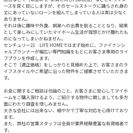
ーズを良く目にしますが、そのセールストークに踊らされ身の
丈にあっていないローンを組んでしまっている人は実は少なく
ありません。
それは後に趣味や外食、娯楽への出費を削ることとなり、結果
として楽しみにしていたマイホーム生活が理想とかけ離れたも
のになってしまいかねません。
センチュリー21 LIFE HOMEではまず始めに、ファイナンシ
ャルプランナーが幅広い専門知識をもとにお客さま専用のライ
フプランを作成します。
そこで［適正価格］をしっかりと見極めた上で、お客さまのラ
イフスタイルやご希望に沿った物件をご提案させていただきま
す。
お金に関するご相談は勿論のこと、お客さまに安心してマイホ
ームをご購入頂けるよう、ご紹介する物件に関しましても多方
面にわたり調査を惜しみません。
大きな会社には出来ない、細やかで丁寧な対応を心掛けており
ます。
また、弊社の営業スタッフは全員が業界経験豊富な有資格者で
す。