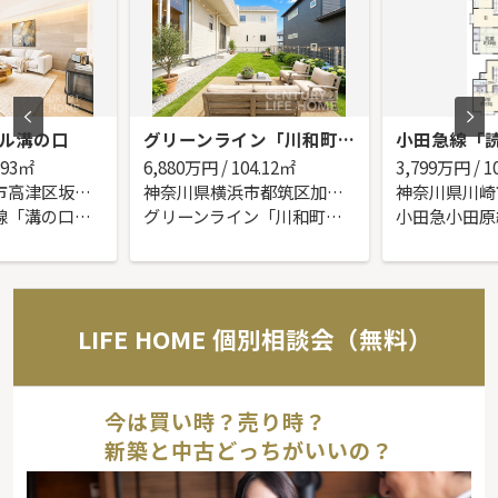
ル溝の口
グリーンライン「川和町」新築戸建
.93㎡
6,880
万円 / 104.12㎡
3,799
万円 / 1
神奈川県川崎市高津区坂戸１丁目
神奈川県横浜市都筑区加賀原１丁目
東急田園都市線「溝の口」駅 徒歩12分
グリーンライン「川和町」駅 徒歩15分
LIFE HOME 個別相談会（無料）
今は買い時？売り時？
新築と中古どっちがいいの？