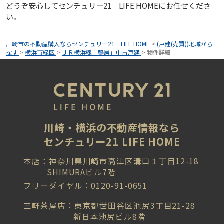
どうぞ安心してセンチュリー21 LIFE HOMEにお任せくださ
い。
川崎市の不動産購入ならセンチュリー21 LIFE HOME
>
(戸建(売買))地域から
探す
>
横浜市緑区
>
ＪＲ横浜線「鴨居」中古戸建
>
物件詳細
川崎・横浜の不動産情報なら
センチュリー21 LIFE HOME
本店：神奈川県川崎市高津区溝口１丁目12-18
SHIMURAビル7階
フリーダイヤル：0120-91-0651
三軒茶屋店：東京都世田谷区池尻3丁目21-28
新日本池尻ビル8階