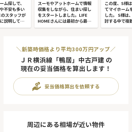
ーム探しで、
スーモやアットホームで情報
この度、S様はL
や不安も多い
収集をしながら、住まい探し
てマイホーム
MEのスタッフが
をスタートしました。LIFE
した。 S様は
に説明してく
HOMEさんには最初から最後
討する中で複
心して購入ま
までお世話になり、他の不動
を比較され、
きまし...
産会社には相談せず、こち...
ていらっしゃい
＼新築時価格より平均300万円アップ／
ＪＲ横浜線「鴨居」中古戸建 の
現在の妥当価格を算出します！
妥当価格算出を依頼する
周辺にある相場が近い物件