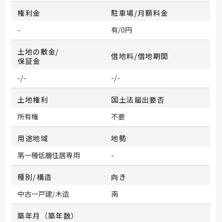
権利金
駐車場/月額料金
-
有/0円
土地の敷金/
借地料/借地期間
保証金
-/-
-/-
土地権利
国土法届出要否
所有権
不要
用途地域
地勢
第一種低層住居専用
-
種別/構造
向き
中古一戸建/木造
南
築年月（築年数）