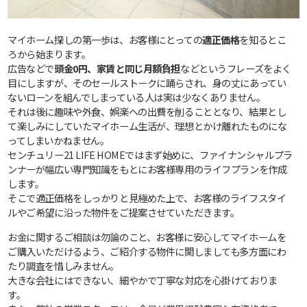
マイホーム探しの第一歩は、お客様にとっての
適正価格
を知るとこ
ろから始まります。
広告などで
頭金0円、家賃と同じ月額負担
などというフレーズをよく
目にしますが、そのセールストークに踊らされ、身の丈にあってい
ないローンを組んでしまっている人は実は少なくありません。
それは後に趣味や外食、娯楽への出費を削ることとなり、結果とし
て楽しみにしていたマイホーム生活が、理想とかけ離れたものにな
ってしまいかねません。
センチュリー21 LIFE HOMEではまず始めに、ファイナンシャルプラ
ンナーが幅広い専門知識をもとにお客様専用のライフプランを作成
します。
そこで適正価格をしっかりと見極めた上で、お客様のライフスタイ
ルやご希望に沿った物件をご提案させていただきます。
お金に関するご相談は勿論のこと、お客様に安心してマイホームを
ご購入いただけるよう、ご紹介する物件に関しましても多方面にわ
たり調査を惜しみません。
大きな会社にはできない、細やかで丁寧な対応を心掛けておりま
す。