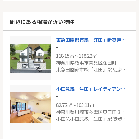
周辺にある相場が近い物件
東急田園都市線「江田」新築戸建て
-
118.15㎡～118.22㎡
神奈川県横浜市青葉区荏田町
東急田園都市線「江田」駅 徒歩8分
小田急線「生田」レイディアントシティ向ヶ丘遊園フランス街区
-
82.75㎡～103.11㎡
神奈川県川崎市多摩区東三田３丁目
小田急小田原線「生田」駅 徒歩20分
都営浅草線「馬込」上池台デュープレックスⅡ