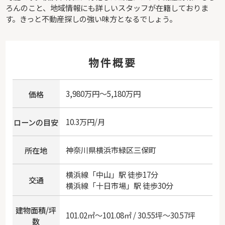
ろんのこと、地域情報にも詳しいスタッフが在籍しておりま
す。きっと不動産探しの強い味方となるでしょう。
物件概要
3,980万円～5,180万円
価格
10.3万円/月
ローンの目安
神奈川県
横浜市緑区
三保町
所在地
横浜線
「
中山
」駅 徒歩17分
交通
横浜線
「
十日市場
」駅 徒歩30分
建物面積/坪
101.02㎡～101.08㎡ / 30.55坪～30.57坪
数