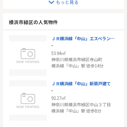
もっと見る
-
77.92㎡
東京都大田区上池台５丁目
横浜市緑区の人気物件
都営浅草線「馬込」駅 徒歩10分
ＪＲ横浜線「中山」エスペランサ中山
東急田園都市線「青葉台」グリーンヒル鴨志田西団地17号棟
-
-
53.94㎡
79.95㎡
神奈川県横浜市緑区寺山町
神奈川県横浜市青葉区鴨志田町
横浜線「中山」駅 徒歩14分
東急田園都市線「青葉台」駅 バス10分 「団地中央」 停歩5分
ＪＲ横浜線「中山」新築戸建て
-
92.27㎡
神奈川県横浜市緑区中山３丁目
横浜線「中山」駅 徒歩8分