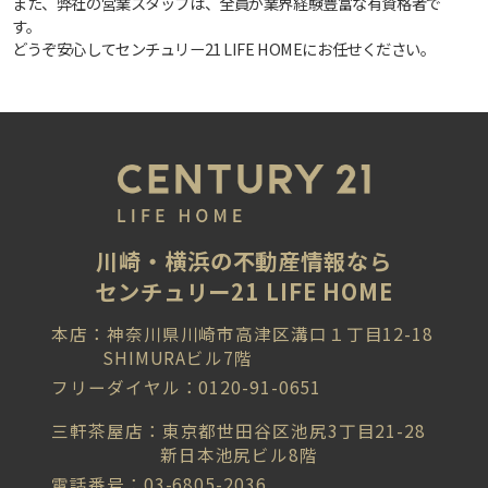
また、弊社の営業スタッフは、全員が業界経験豊富な有資格者で
す。
どうぞ安心してセンチュリー21 LIFE HOMEにお任せください。
川崎・横浜の不動産情報なら
センチュリー21 LIFE HOME
本店：神奈川県川崎市高津区溝口１丁目12-18
SHIMURAビル7階
フリーダイヤル：0120-91-0651
三軒茶屋店：東京都世田谷区池尻3丁目21-28
新日本池尻ビル8階
電話番号：03-6805-2036