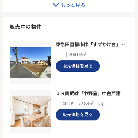
東急田園都市線「青葉台」中古戸建
もっと見る
-
98.37㎡
神奈川県横浜市緑区霧が丘６丁目
販売中の物件
東急田園都市線「青葉台」駅 バス20分 「長津田台」 停歩2分
東急田園都市線「すずかけ台」売地
横浜線「中山」新築分譲
-｜-｜204.08㎡｜-
-
106.71㎡～108.06㎡
販売価格を見る
神奈川県横浜市緑区小山町
横浜線「中山」駅 徒歩8分
ＪＲ南武線「中野島」中古戸建
-｜4LDK｜72.89㎡｜西
販売価格を見る