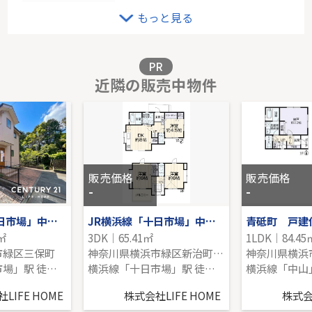
戸建 町田市真光寺２丁目
もっと見る
-｜4LDK｜126.75㎡｜-
販売価格を見る
PR
近隣の販売中物件
ＪＲ南武線「武蔵中原」新築戸建
-｜3LDK｜78.24㎡｜南東
販売価格を見る
販売価格
販売価格
-
-
JR横浜線「十日市場」中古戸建
JR横浜線「十日市場」中古戸建
青砥町 戸建
3㎡
3DK｜65.41㎡
1LDK｜84.45
市緑区三保町
神奈川県横浜市緑区新治町666-5
神奈川県横浜
横浜線「十日市場」駅 徒歩20分
横浜線「十日市場」駅 徒歩14分
横浜線「中山」
LIFE HOME
株式会社LIFE HOME
株式会社