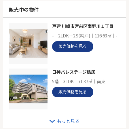
109.30㎡
神奈川県横浜市青葉区すみよし台
販売中の物件
東急こどもの国線「こどもの国」駅 徒歩13分
戸建 川崎市宮前区南野川１丁目
東急田園都市線「あざみ野」パークホームズあざみ野ザ・レジデンス
-｜2LDK＋2S(納戸)｜116.63㎡｜-
-
75.64㎡
販売価格を見る
神奈川県横浜市青葉区あざみ野２丁目
東急田園都市線「あざみ野」駅 徒歩10分
日神パレステージ鴨居
5階｜3LDK｜71.37㎡｜南東
販売価格を見る
たまプラーザパーク・ホームズ
もっと見る
1階｜3LDK｜66.17㎡｜南