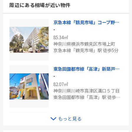
周辺にある相場が近い物件
京急本線「鶴見市場」コープ野村バードウッド鶴見弐番館
-
85.34㎡
神奈川県横浜市鶴見区市場上町
京急本線「鶴見市場」駅 徒歩5分
東急田園都市線「高津」新築戸建て
-
82.07㎡
神奈川県川崎市高津区溝口５丁目
東急田園都市線「高津」駅 徒歩8分
東急田園都市線「あざみ野」フローレンスパレスニュータウンあざみ野
もっと見る
-
60.50㎡