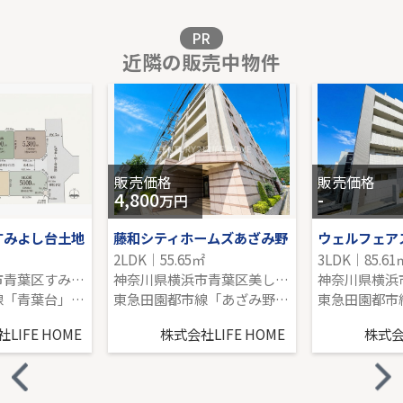
販売価格を見る
PR
近隣の販売中物件
戸建 川崎市麻生区岡上５丁目
-｜4LDK｜92.47㎡｜南西
販売価格を見る
販売価格
販売価格
4,800
-
万円
すみよし台土地
藤和シティホームズあざみ野
2LDK｜55.65㎡
3LDK｜85.61
神奈川県横浜市青葉区すみよし台
神奈川県横浜市青葉区美しが丘５丁目
東急田園都市線「青葉台」駅 バス11分 「すみよし台」 停歩5分
東急田園都市線「あざみ野」駅 徒歩6分
LIFE HOME
株式会社LIFE HOME
株式会社