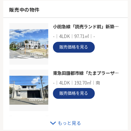
96.13㎡
神奈川県横浜市都筑区荏田南５丁目
販売中の物件
東急田園都市線「江田」駅 徒歩22分
小田急線「読売ランド前」新築戸建て
ブルーライン「仲町台」新築戸建
-｜4LDK｜97.71㎡｜-
-
103.92㎡
販売価格を見る
神奈川県横浜市都筑区折本町
ブルーライン「仲町台」駅 徒歩17分
東急田園都市線「たまプラーザ」中古戸建
-｜4LDK｜192.70㎡｜南
販売価格を見る
小田急線「新百合ヶ丘」新築分譲
もっと見る
-｜3LDK｜102.05㎡｜北東