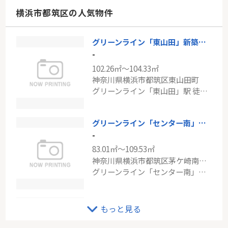
神奈川県横浜市瀬谷区橋戸１丁目
横浜市都筑区の人気物件
相鉄本線「瀬谷」駅 徒歩10分
グリーンライン「東山田」新築分譲
東急田園都市線「南町田グランベリーパーク」アーリアレジデンス南町田
-
-
102.26㎡～104.33㎡
73.76㎡
神奈川県横浜市都筑区東山田町
東京都町田市南町田４丁目
グリーンライン「東山田」駅 徒歩9分
東急田園都市線「南町田グランベリーＰ」駅 徒歩14分
グリーンライン「センター南」新築分譲
-
83.01㎡～109.53㎡
神奈川県横浜市都筑区茅ケ崎南１丁目
グリーンライン「センター南」駅 徒歩13分
東急田園都市線「江田」中古戸建
もっと見る
-