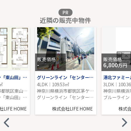
販売価格を見る
PR
近隣の販売中物件
東急田園都市線「溝の口」新築戸建
-｜2LDK｜81.24㎡｜東
販売価格を見る
販売価格
販売価格
-
6,800
万円
グリーンライン「東山田」新築戸建て
グリーンライン「センター南」新築分譲
港北ファミー
3㎡
4LDK｜109.53㎡
3LDK｜100.3
神奈川県横浜市都筑区東山田町
神奈川県横浜市都筑区茅ケ崎南１丁目
グリーンライン「東山田」駅 徒歩6分
グリーンライン「センター南」駅 徒歩13分
LIFE HOME
株式会社LIFE HOME
株式会社