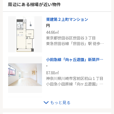
周辺にある相場が近い物件
東建第２上町マンション
円
44.66㎡
東京都世田谷区世田谷３丁目
東急世田谷線「世田谷」駅 徒歩3分
小田急線「向ヶ丘遊園」新築戸建て
-
87.88㎡
神奈川県川崎市宮前区初山１丁目
小田急小田原線「向ヶ丘遊園」駅 バス9分 「おし沼」 停歩5分
相鉄本線「瀬谷」サントレ・ヴィラ横浜
もっと見る
-
55.47㎡