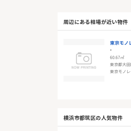
周辺にある相場が近い物件
東京モノ
-
60.67㎡
東京都大田
東京モノレ
ベイステ
-
70.37㎡
神奈川県横
横浜市都筑区の人気物件
京急本線「