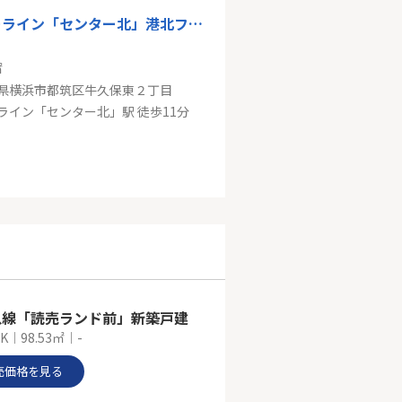
ブルーライン「センター北」港北ファミールガーデンJ棟
㎡
県横浜市都筑区牛久保東２丁目
ライン「センター北」駅 徒歩11分
ーライン「中川」中古戸建
6㎡
県横浜市都筑区牛久保２丁目
ライン「中川」駅 徒歩9分
急線「読売ランド前」新築戸建
K｜98.53㎡｜-
売価格を見る