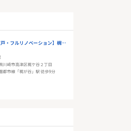
【角住戸・フルリノベーション】梶ヶ谷スカイマンション
㎡
県川崎市高津区梶ケ谷２丁目
園都市線「梶が谷」駅 徒歩9分
東急田園都市線「二子玉川」ライオンズマンション上野毛第3
㎡
世田谷区野毛３丁目
園都市線「二子玉川」駅 徒歩16分