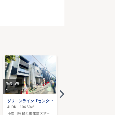
ーンライン「東山田」新築分譲
DK｜125.45㎡｜南西
売価格を見る
販売価格
販売価格
-
-
グリーンライン「センター南」新築分譲
グリーンライン「東山田」新築戸建て
4LDK｜104.50㎡
2LDK｜116.43㎡
神奈川県横浜市都筑区茅ケ崎南１丁目
神奈川県横浜市都筑区東山田町