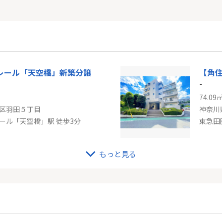
レール「天空橋」新築分譲
-
74.09
区羽田５丁目
神奈川
ール「天空橋」駅 徒歩3分
東急田
もっと見る
ージ横浜４３２
-
52.38
浜市神奈川区新浦島町１丁目
東京都
神奈川新町」駅 徒歩6分
東急田