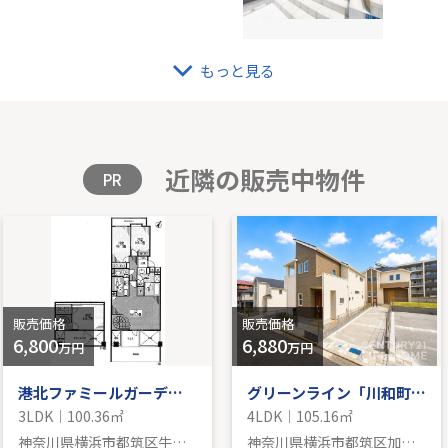
もっと見る
東北線「川崎」中古戸建
グリ
99.56㎡｜-
-｜4L
格を見る
販
近隣の販売中物件
PR
販売価格
販売価格
6,800
6,880
万円
万円
港北ファミールガーデンＤ棟
グリーンライン「川和町」新築戸建
3LDK｜100.36㎡
4LDK｜105.16㎡
神奈川県横浜市都筑区牛久保東２丁目
神奈川県横浜市都筑区加賀原１丁目