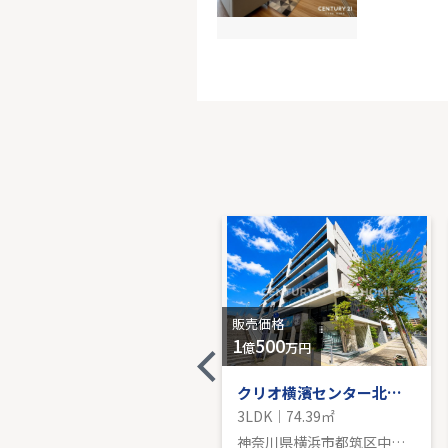
JR京浜
-｜3LDK｜
販売価
販売価格
販売価格
7,480
1
500
万円
億
万円
ブルーライン「仲町台」新築分譲
クリオ横濱センター北セントラルアベニュー
3LDK｜103.92㎡
3LDK｜74.39㎡
神奈川県横浜市都筑区折本町
神奈川県横浜市都筑区中川中央１丁目