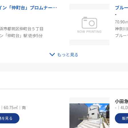
ブルーライン「仲町台」プロムナード仲町台弐号棟
-
70.90
浜市都筑区仲町台５丁目
神奈川
ン「仲町台」駅 徒歩5分
ブルー
もっと見る
イン「センター北」中古戸建
ブル
-
110.9
浜市都筑区荏田東町
神奈川
ン「センター北」駅 徒歩16分
ブルー
小田
｜60.75㎡｜南
-｜4LD
格を見る
販