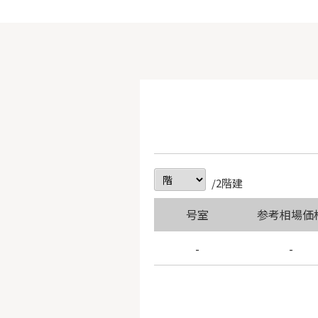
/2階建
号室
参考相場価
-
-