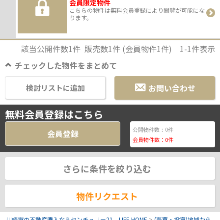
会員限定物件
こちらの物件は無料会員登録により閲覧が可能にな
ります。
該当公開件数
1
件 販売数
1
件 (会員物件
1
件)
1-1
件表示
チェックした物件をまとめて
お問い合わせ
検討リストに追加
無料会員登録はこちら
0
公開物件数：
件
会員登録
会員物件数：
0
件
さらに条件を絞り込む
物件リクエスト
川崎市の不動産購入ならセンチュリー21 LIFE HOME
>
(売買・投資)地域から