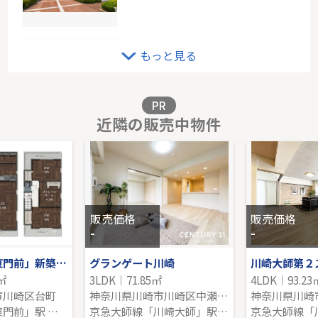
グリーンライン「高田」中古戸建
もっと見る
-｜3LDK｜70.64㎡｜東
販売価格を見る
PR
近隣の販売中物件
ドルフ青葉台1号棟
6階｜3LDK｜67.66㎡｜南
販売価格を見る
販売価格
販売価格
-
-
京急大師線「東門前」新築戸建
グランゲート川崎
6㎡
3LDK｜71.85㎡
4LDK｜93.23
市川崎区台町
神奈川県川崎市川崎区中瀬２丁目
京急大師線「東門前」駅 徒歩13分
京急大師線「川崎大師」駅 徒歩4分