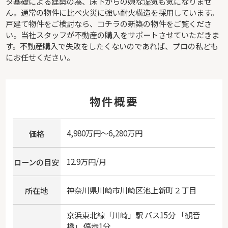
タ基礎による建築の為、床下からの嫌な湿気も気になりませ
ん。通常の物件に比べ火災に強い耐火構造を採用しています。
戸建て物件をご検討なら、コチラの新築の物件をご覧くださ
い。当社スタッフが不動産の購入をサポートさせていただきま
す。不動産購入で失敗をしたくないのであれば、プロの私ども
にお任せください。
物件概要
4,980万円～6,280万円
価格
12.9万円/月
ローンの目安
神奈川県
川崎市川崎区
池上新町
２丁目
所在地
京浜東北線
「
川崎
」駅 バス15分 「観音
橋」 停歩1分