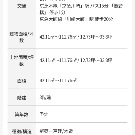
交通
京急本線
「
京急川崎
」駅 バス15分 「観音
橋」 停歩1分
京急大師線
「
川崎大師
」駅 徒歩20分
建物面積/坪
42.11㎡～111.76㎡ / 12.73坪～33.8坪
数
土地面積/坪
42.11㎡～111.76㎡ / 12.73坪～33.8坪
数
42.11㎡～111.76㎡
面積
3階建
階建
予定
築年数
新築一戸建/木造
種別/構造