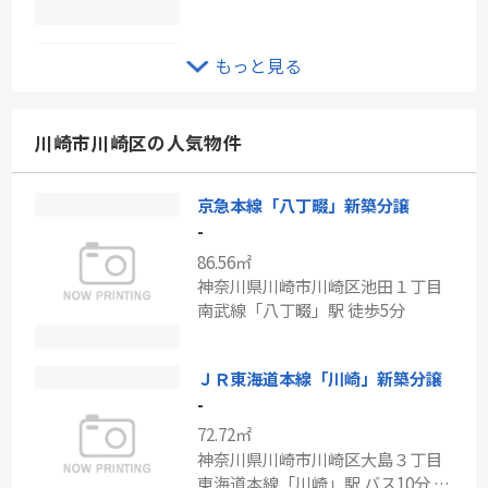
小田急線「鶴川」新築分譲
もっと見る
-
98.53㎡
東京都町田市大蔵町
川崎市川崎区の人気物件
小田急小田原線「鶴川」駅 バス5分 「大蔵」 停歩3分
京急本線「八丁畷」新築分譲
東急田園都市線「溝の口」中古戸建
-
-
86.56㎡
148.94㎡
神奈川県川崎市川崎区池田１丁目
神奈川県川崎市宮前区水沢３丁目
南武線「八丁畷」駅 徒歩5分
東急田園都市線「溝の口」駅 バス25分 「水沢一丁目」 停歩4分
ＪＲ東海道本線「川崎」新築分譲
-
72.72㎡
神奈川県川崎市川崎区大島３丁目
東海道本線「川崎」駅 バス10分 「藤崎四丁目」 停歩5分