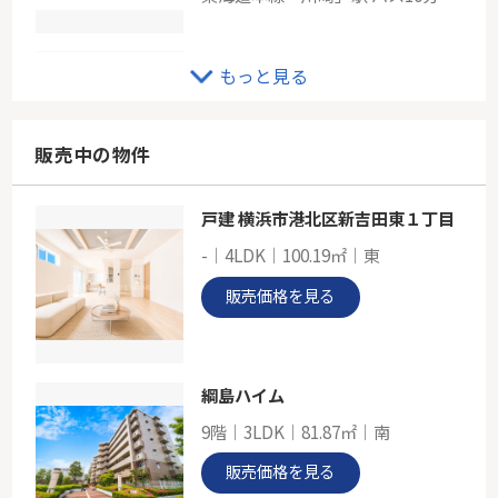
京急大師線「大師橋」グレーシアシティ川崎大師河原
もっと見る
-
72.23㎡
神奈川県川崎市川崎区大師河原２丁目
販売中の物件
京急大師線「大師橋」駅 徒歩5分
戸建 横浜市港北区新吉田東１丁目
ＪＲ京浜東北線「川崎」グリーンプラザ川崎
-｜4LDK｜100.19㎡｜東
-
63.42㎡
販売価格を見る
神奈川県川崎市川崎区大島１丁目
京浜東北線「川崎」駅 バス12分 「追分」 停歩3分
綱島ハイム
9階｜3LDK｜81.87㎡｜南
販売価格を見る