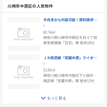
神奈川県川崎市川崎区大島３丁目
川崎市中原区の人気物件
東海道本線「川崎」駅 バス10分 「藤崎四丁目」 停歩5分
今月末から内覧可能！資料請求はお早めに！～川崎市中原区木月４丁目～
東急田園都市線「鷺沼」タワービレッジ鷺沼
-
-
63.74㎡
69.31㎡～69.96㎡
神奈川県川崎市中原区木月４丁目
神奈川県川崎市宮前区東有馬２丁目
東急東横線「日吉」駅 徒歩18分
東急田園都市線「鷺沼」駅 バス10分 「東有馬第一団地前」 停歩3分
ＪＲ南武線「武蔵中原」ライオンズマンション武蔵中原
-
52.63㎡
神奈川県川崎市中原区下小田中６丁目
南武線「武蔵中原」駅 徒歩13分
東急東横線「元住吉」元住吉南パークホームズ弐番館
もっと見る
-