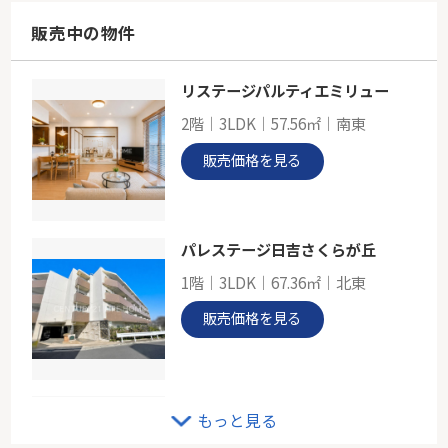
83.77㎡
神奈川県川崎市中原区西加瀬
販売中の物件
東急東横線「元住吉」駅 徒歩10分
リステージパルティエミリュー
東急東横線「新丸子」～グランレーヴ新丸子～
2階｜3LDK｜57.56㎡｜南東
-
54.02㎡
販売価格を見る
神奈川県川崎市中原区上丸子八幡町
東急東横線「新丸子」駅 徒歩4分
パレステージ日吉さくらが丘
1階｜3LDK｜67.36㎡｜北東
販売価格を見る
グリーンライン「北山田」中古戸建
もっと見る
-｜4LDK｜123.79㎡｜-