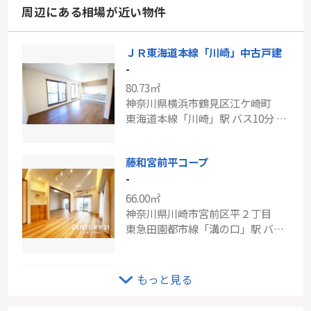
周辺にある相場が近い物件
ＪＲ東海道本線「川崎」中古戸建
-
80.73㎡
神奈川県横浜市鶴見区江ケ崎町
東海道本線「川崎」駅 バス10分 「江ヶ崎」 停歩5分
藤和宮前平コープ
-
66.00㎡
神奈川県川崎市宮前区平２丁目
東急田園都市線「溝の口」駅 バス12分 「堰下」 停歩5分
ＪＲ東海道本線「川崎」新築分譲
もっと見る
-
72.72㎡