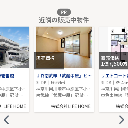
販売価格を見る
PR
近隣の販売中物件
戸建 稲城市平尾２丁目
-｜4LDK｜93.77㎡｜-
販売価格を見る
販売価格
販売価格
-
1
7,500
億
万
原壱番館
ＪＲ南武線「武蔵中原」ヒルズ武蔵中原ウエストウイング
㎡
3LDK｜66.69㎡
3LDK｜89.45
神奈川県川崎市中原区下小田中４丁目
神奈川県川崎市中原区下小田中５丁目
神奈川県川崎
南武線「武蔵中原」駅 徒歩15分
南武線「武蔵中原」駅 徒歩15分
LIFE HOME
株式会社LIFE HOME
株式会社