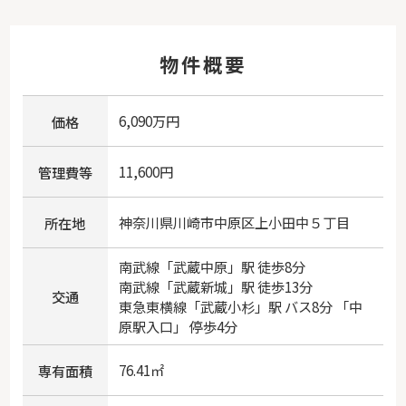
物件概要
6,090万円
価格
11,600円
管理費等
神奈川県
川崎市中原区
上小田中
５丁目
所在地
南武線
「
武蔵中原
」駅 徒歩8分
南武線
「
武蔵新城
」駅 徒歩13分
交通
東急東横線
「
武蔵小杉
」駅 バス8分 「中
原駅入口」 停歩4分
76.41㎡
専有面積