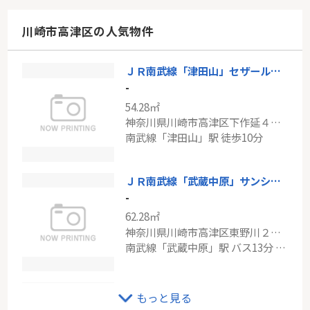
71.69㎡
神奈川県川崎市中原区下小田中３丁目
川崎市高津区の人気物件
東急東横線「武蔵小杉」駅 徒歩19分
ＪＲ南武線「津田山」セザール第2梶ヶ谷
東急田園都市線「藤が丘」東急クリエール藤が丘B館
-
-
54.28㎡
77.46㎡
神奈川県川崎市高津区下作延４丁目
神奈川県横浜市青葉区藤が丘１丁目
南武線「津田山」駅 徒歩10分
東急田園都市線「藤が丘」駅 徒歩6分
ＪＲ南武線「武蔵中原」サンシャインスペース野川
-
62.28㎡
神奈川県川崎市高津区東野川２丁目
南武線「武蔵中原」駅 バス13分 「山崎」 停歩2分
ニューウェルテラス元住吉
もっと見る
-