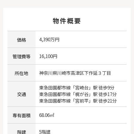
物件概要
4,390万円
価格
16,100円
管理費等
神奈川県
川崎市高津区
下作延
３丁目
所在地
東急田園都市線
「
宮崎台
」駅 徒歩9分
交通
東急田園都市線
「
梶が谷
」駅 徒歩17分
東急田園都市線
「
宮前平
」駅 徒歩21分
68.06㎡
専有面積
5階建
階建