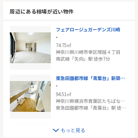
周辺にある相場が近い物件
フェアロージュガーデンズ川崎
-
74.75㎡
神奈川県川崎市幸区塚越４丁目
南武線「矢向」駅 徒歩7分
東急田園都市線「青葉台」新築分譲
-
94.51㎡
神奈川県横浜市青葉区たちばな台１丁目
東急田園都市線「青葉台」駅 徒歩25分
戸建 川崎市中原区下小田中３丁目
もっと見る
-