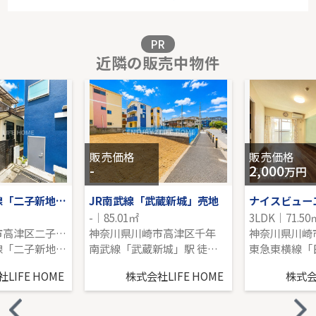
2階｜4LDK｜100.64㎡｜南西
販売価格を見る
PR
近隣の販売中物件
アーバンフォレスト柿生
4階｜3LDK｜70.81㎡｜南西
販売価格を見る
販売価格
販売価格
-
2,000
万円
東急田園都市線「二子新地」中古戸建
JR南武線「武蔵新城」売地
-｜85.01㎡
3LDK｜71.50
神奈川県川崎市高津区二子１丁目
神奈川県川崎市高津区千年
神奈川県川崎
東急田園都市線「二子新地」駅 徒歩4分
南武線「武蔵新城」駅 徒歩12分
LIFE HOME
株式会社LIFE HOME
株式会社