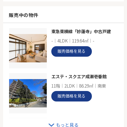
56.07㎡
神奈川県川崎市高津区蟹ケ谷
販売中の物件
東急東横線「元住吉」駅 バス9分 「明津」 停歩6分
東急東横線「妙蓮寺」中古戸建
東急田園都市線「梶が谷」イトーピア梶ヶ谷
-｜4LDK｜119.64㎡｜-
-
56.10㎡
販売価格を見る
神奈川県川崎市高津区下作延３丁目
東急田園都市線「梶が谷」駅 徒歩10分
エステ・スクエア成瀬壱番館
11階｜2LDK｜86.29㎡｜南東
販売価格を見る
江田ロビニア
もっと見る