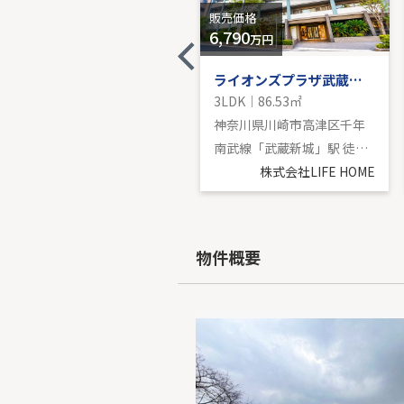
販売価格
販売価格
-
6,790
万円
マレヴィラージュ梶ヶ谷
ライオンズプラザ武蔵新城
3LDK｜81.97㎡
3LDK｜86.53㎡
神奈川県川崎市高津区梶ケ谷２丁目
神奈川県川崎市高津区千年
東急田園都市線「梶が谷」駅 徒歩10分
南武線「武蔵新城」駅 徒歩9分
株式会社LIFE HOME
株式会社LIFE HOME
物件概要