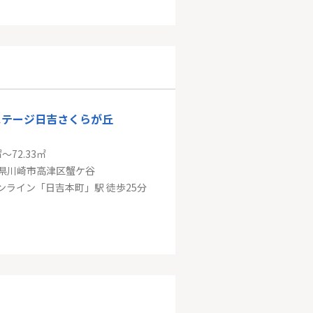
田園都市線「宮崎台」新築戸建
㎡
県川崎市宮前区馬絹４丁目
園都市線「宮崎台」駅 徒歩18分
ステージ日吉さくらが丘
㎡～72.33㎡
県川崎市高津区蟹ケ谷
ンライン「日吉本町」駅 徒歩25分
溝の口駅徒歩5分【リノベーション済・角住戸】アーバンコート溝の口
㎡
県川崎市高津区溝口３丁目
園都市線「溝の口」駅 徒歩5分