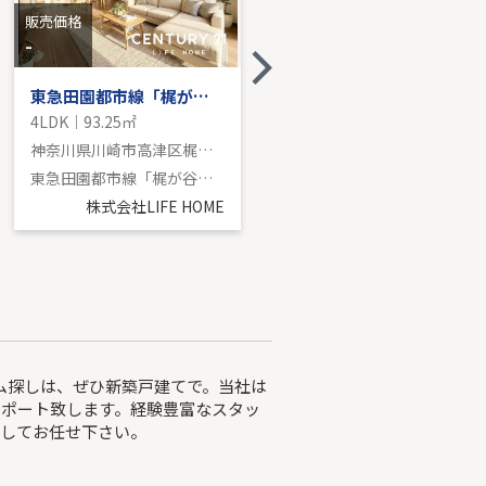
販売価格
販売価格
-
-
東急田園都市線「梶が谷」新築戸建
ヴィークコート梶ヶ谷
4LDK｜93.25㎡
3LDK｜82.83㎡
神奈川県川崎市高津区梶ケ谷３丁目
神奈川県川崎市高津区梶ケ谷２丁目
東急田園都市線「梶が谷」駅 徒歩13分
東急田園都市線「梶が谷」駅 徒歩9分
株式会社LIFE HOME
株式会社LIFE HOME
ム探しは、ぜひ新築戸建てで。当社は
サポート致します。経験豊富なスタッ
心してお任せ下さい。