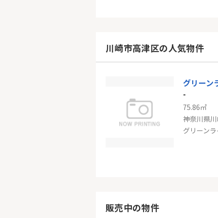
狛江ハイ
-
56.85㎡
東京都狛江
川崎市高津区の人気物件
小田急小田
グリーン
-
75.86㎡
神奈川県川
グリーンラ
-
72.13㎡
神奈川県川
販売中の物件
東急田園都