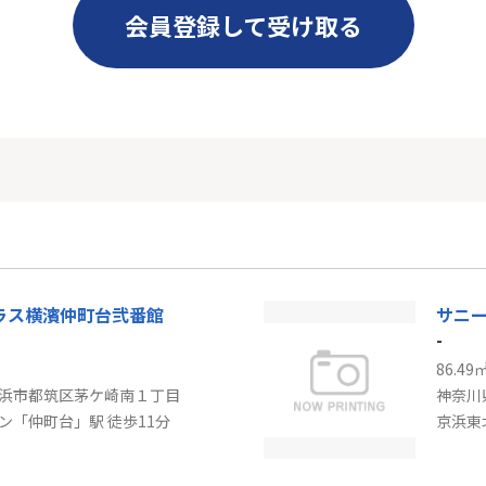
会員登録して受け取る
ラス横濱仲町台弐番館
サニ
-
86.49
浜市都筑区茅ケ崎南１丁目
神奈川
ン「仲町台」駅 徒歩11分