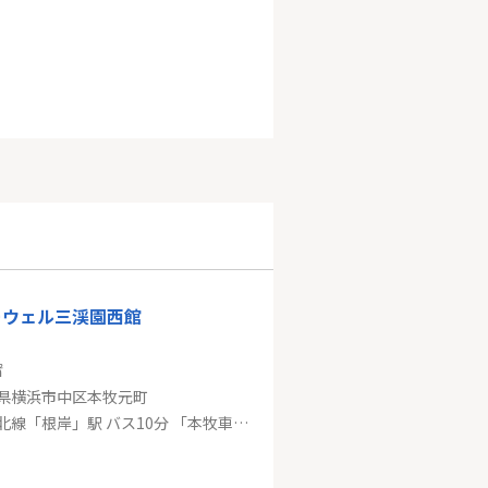
ーウェル三渓園西館
㎡
県横浜市中区本牧元町
京浜東北線「根岸」駅 バス10分 「本牧車庫前」 停歩3分