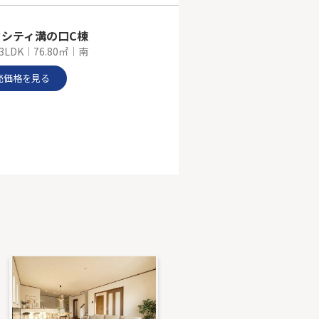
クシティ溝の口C棟
3LDK｜76.80㎡｜南
売価格を見る
横浜線「鴨居」中古戸建
DK｜81.14㎡｜南
売価格を見る