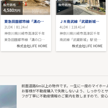
販売価格
販売価格
4,580
-
万円
東急田園都市線「溝の口」新築戸建
ＪＲ南武線「武蔵新城」新築戸建
2LDK｜81.24㎡
4LDK｜118.41㎡
神奈川県川崎市高津区千年
神奈川県川崎市高津区千年
東急田園都市線「溝の口」駅 バス18分 「能満寺」 停歩3分
南武線「武蔵新城」駅 徒歩22分
株式会社LIFE HOME
株式会社LIFE HOME
前面道路6m以上の物件です。一生に一度のマイホー
お客様が不動産購入で失敗しないよう、しっかりと
フが丁寧に不動産情報のご案内を致しますので、安