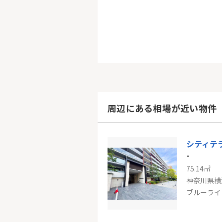
周辺にある相場が近い物件
シティテ
-
75.14㎡
神奈川県横
ブルーライ