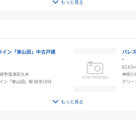
もっと見る
タウン2号棟
東急
-
93.15
市東野川３丁目
神奈川
原線「喜多見」駅 徒歩18分
東急田
ライン「東山田」中古戸建
パレ
-
62.63
崎市高津区久末
神奈川
イン「東山田」駅 徒歩19分
グリー
もっと見る
駅徒歩7分【リフォーム済・角住戸】72㎡ ～梶ヶ谷パークハイツ～
-
53.87
崎市高津区下作延３丁目
神奈川
市線「梶が谷」駅 徒歩7分
東急田