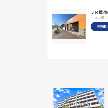
-｜5LDK｜
販売価
ダイアパ
5階｜4LDK
販売価