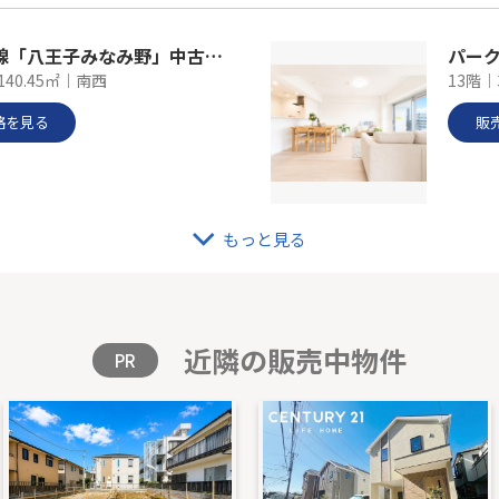
ＪＲ横浜線「八王子みなみ野」中古戸建
パー
140.45㎡｜南西
13階｜
格を見る
販
もっと見る
レスつづきの丘
ＪＲ
｜80.92㎡｜西
-｜3L
格を見る
販
近隣の販売中物件
PR