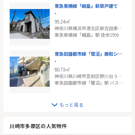
東急東横線「綱島」新築戸建て
-
95.24㎡
神奈川県横浜市港北区新吉田東７丁目
東急東横線「綱島」駅 徒歩19分
東急田園都市線「鷺沼」藤和シティホームズ鷺沼ガーデンプロト
-
80.73㎡
神奈川県川崎市宮前区野川台３丁目
東急田園都市線「鷺沼」駅 バス11分 「野川台」 停歩2分
カインドステージ横浜台町
もっと見る
-
72.16㎡
神奈川県横浜市神奈川区台町2-4
川崎市多摩区の人気物件
京浜東北線「横浜」駅 徒歩6分