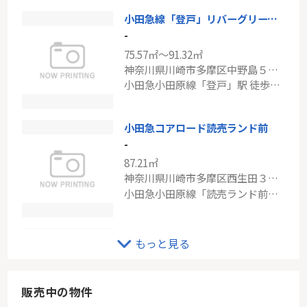
小田急線「登戸」リバーグリーン和泉
二子玉川デザイナーズ住宅 ～アーバンナチュラルの家～
-
-
75.57㎡～91.32㎡
87.87㎡～90.57㎡
神奈川県川崎市多摩区中野島５丁目
東京都世田谷区宇奈根３丁目
小田急小田原線「登戸」駅 徒歩17分
東急田園都市線「二子玉川」駅 バス8分 「永安寺前」 停歩5分
小田急コアロード読売ランド前
-
87.21㎡
神奈川県川崎市多摩区西生田３丁目
小田急小田原線「読売ランド前」駅 徒歩8分
小田急線「登戸」ライオンズマンション登戸西
もっと見る
-
62.76㎡～70.19㎡
神奈川県川崎市多摩区中野島４丁目
販売中の物件
小田急小田原線「登戸」駅 徒歩15分