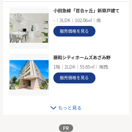
小田急線「百合ヶ丘」新築戸建て
小田急線「読売ランド前」新築分譲
-｜3LDK｜102.06㎡｜南
-
100.30㎡～108.16㎡
販売価格を見る
神奈川県川崎市多摩区菅仙谷３丁目
小田急小田原線「読売ランド前」駅 徒歩16分
藤和シティホームズあざみ野
1階｜2LDK｜55.65㎡｜南西
販売価格を見る
小田急線「登戸」新築分譲
もっと見る
-｜4LDK｜109.30㎡｜南西
販売価格を見る
PR