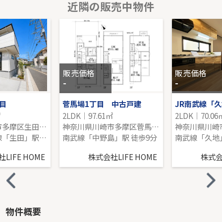
近隣の販売中物件
小田急線「新百合ヶ丘」新築分譲
-｜2LDK｜99.96㎡｜-
販売価格を見る
販売価格
販売価格
-
-
目
菅馬場1丁目 中古戸建
JR南武線「
㎡
2LDK｜97.61㎡
2LDK｜70.06
神奈川県川崎市多摩区生田６丁目
神奈川県川崎市多摩区菅馬場１丁目
小田急小田原線「生田」駅 徒歩10分
南武線「中野島」駅 徒歩9分
南武線「久地」
LIFE HOME
株式会社LIFE HOME
株式会社
物件概要