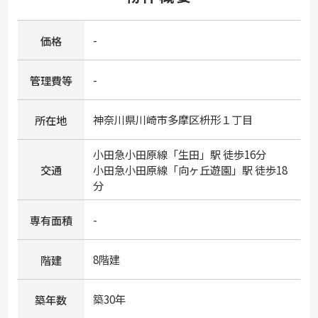
-
価格
-
管理費等
神奈川県
川崎市多摩区
枡形
１丁目
所在地
小田急小田原線
「
生田
」駅 徒歩16分
交通
小田急小田原線
「
向ヶ丘遊園
」駅 徒歩18
分
-
専有面積
8階建
階建
築30年
築年数