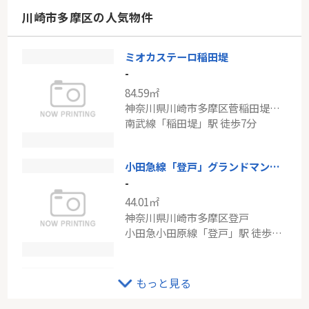
神奈川県川崎市宮前区菅生２丁目
川崎市多摩区の人気物件
東急田園都市線「宮前平」駅 バス15分 「菅生中学校」 停歩6分
ミオカステーロ稲田堤
京王相模原線「若葉台」中古戸建
-
-
84.59㎡
101.02㎡
神奈川県川崎市多摩区菅稲田堤１丁目
東京都稲城市若葉台１丁目
南武線「稲田堤」駅 徒歩7分
京王相模原線「若葉台」駅 徒歩15分
小田急線「登戸」グランドマンション多摩川
-
44.01㎡
神奈川県川崎市多摩区登戸
小田急小田原線「登戸」駅 徒歩4分
ＪＲ南武線「中野島」朝日パリオ中野島
もっと見る
-