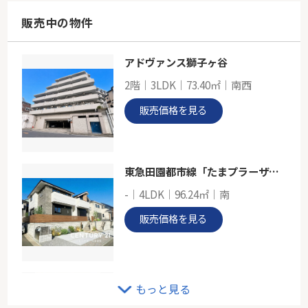
61.64㎡
神奈川県川崎市多摩区中野島３丁目
販売中の物件
南武線「中野島」駅 徒歩10分
アドヴァンス獅子ヶ谷
小田急線「生田」中古戸建
2階｜3LDK｜73.40㎡｜南西
-
100.01㎡
販売価格を見る
神奈川県川崎市多摩区東三田３丁目
小田急小田原線「生田」駅 徒歩17分
東急田園都市線「たまプラーザ」新築戸建
-｜4LDK｜96.24㎡｜南
販売価格を見る
グリーンライン「東山田」新築分譲
もっと見る
-｜4LDK｜125.45㎡｜南西