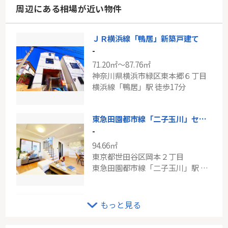
周辺にある相場が近い物件
ＪＲ横浜線「鴨居」新築戸建て
-
71.20㎡～87.76㎡
神奈川県横浜市緑区東本郷６丁目
横浜線「鴨居」駅 徒歩17分
東急田園都市線「二子玉川」セボン二子玉川園
-
94.66㎡
東京都世田谷区岡本２丁目
東急田園都市線「二子玉川」駅 徒歩15分
ビッグヴァン宮前平
もっと見る
-
72.37㎡