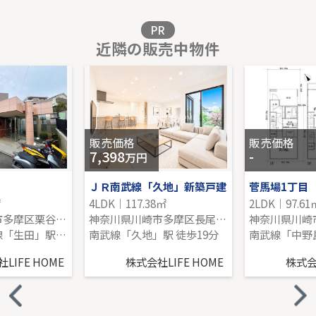
販売価格を見る
PR
近隣の販売中物件
京急本線「京急鶴見」中古戸建
-｜2LDK｜60.67㎡｜-
販売価格を見る
販売価格
販売価格
7,398
-
万円
ＪＲ南武線「久地」新築戸建
菅馬場1丁目
㎡
4LDK｜117.38㎡
2LDK｜97.61
神奈川県川崎市多摩区栗谷３丁目
神奈川県川崎市多摩区長尾６丁目
小田急小田原線「生田」駅 徒歩7分
南武線「久地」駅 徒歩19分
南武線「中野
LIFE HOME
株式会社LIFE HOME
株式会社