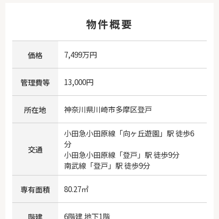
物件概要
7,499万円
価格
13,000円
管理費等
神奈川県
川崎市多摩区
登戸
所在地
小田急小田原線
「
向ヶ丘遊園
」駅 徒歩6
分
交通
小田急小田原線
「
登戸
」駅 徒歩9分
南武線
「
登戸
」駅 徒歩9分
80.27㎡
専有面積
6階建 地下1階
階建