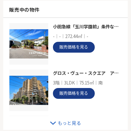
73.83㎡
神奈川県川崎市多摩区中野島１丁目
販売中の物件
南武線「中野島」駅 徒歩4分
小田急線「玉川学園前」条件なし売地
小田急線「生田」中古戸建
-｜-｜272.44㎡｜-
-
92.54㎡～104.42㎡
販売価格を見る
神奈川県川崎市多摩区生田５丁目
小田急小田原線「生田」駅 徒歩12分
グロス・ヴュー・スクエア アルタイムIII
3階｜3LDK｜75.15㎡｜南
販売価格を見る
ブルーライン「仲町台」新築分譲
もっと見る
-｜3LDK｜103.92㎡｜南