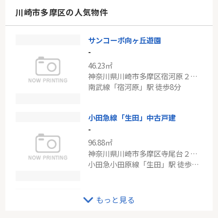
神奈川県川崎市幸区小倉２丁目
川崎市多摩区の人気物件
京浜東北線「川崎」駅 バス15分 「南加瀬交番前」 停歩3分
サンコーポ向ヶ丘遊園
ブルーライン「中川」パークホームズ横濱中川
-
-
46.23㎡
85.01㎡
神奈川県川崎市多摩区宿河原２丁目
神奈川県横浜市都筑区あゆみが丘
南武線「宿河原」駅 徒歩8分
ブルーライン「中川」駅 徒歩10分
小田急線「生田」中古戸建
-
96.88㎡
神奈川県川崎市多摩区寺尾台２丁目
小田急小田原線「生田」駅 徒歩12分
ＪＲ南武線「中野島」多摩川テラス
もっと見る
-