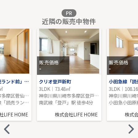
販売価格を見る
PR
近隣の販売中物件
東急東横線「大倉山」
-｜3LDK｜80.52㎡｜-
販売価格を見る
販売価格
販売価格
-
-
小田急線「読売ランド前」新築分譲
クリオ登戸新町
0㎡
3LDK｜73.48㎡
3LDK｜108.1
神奈川県川崎市多摩区菅仙谷３丁目
神奈川県川崎市多摩区登戸新町
小田急小田原線「読売ランド前」駅 徒歩16分
南武線「登戸」駅 徒歩4分
LIFE HOME
株式会社LIFE HOME
株式会社