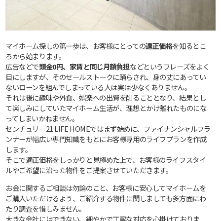
マイホーム探しの第一歩は、お客様にとっての
適正価格
を知るとこ
ろから始まります。
広告などで
頭金0円、家賃と同じ月額負担
などというフレーズをよく
目にしますが、そのセールストークに踊らされ、身の丈にあってい
ないローンを組んでしまっている人は実は少なくありません。
それは後に趣味や外食、娯楽への出費を削ることとなり、結果とし
て楽しみにしていたマイホーム生活が、理想とかけ離れたものにな
ってしまいかねません。
センチュリー21 LIFE HOMEではまず始めに、ファイナンシャルプラ
ンナーが幅広い専門知識をもとにお客様専用のライフプランを作成
します。
そこで適正価格をしっかりと見極めた上で、お客様のライフスタイ
ルやご希望に沿った物件をご提案させていただきます。
お金に関するご相談は勿論のこと、お客様に安心してマイホームを
ご購入いただけるよう、ご紹介する物件に関しましても多方面にわ
たり調査を惜しみません。
大きな会社にはできない、細やかで丁寧な対応を心掛けておりま