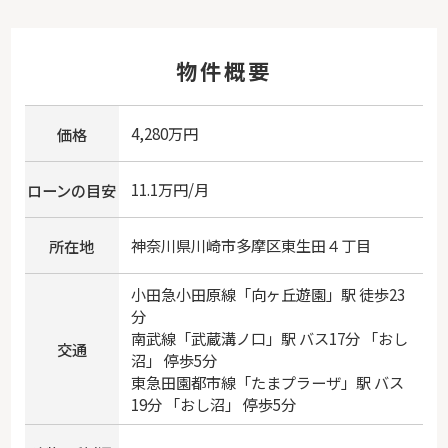
物件概要
4,280万円
価格
11.1万円/月
ローンの目安
神奈川県
川崎市多摩区
東生田
４丁目
所在地
小田急小田原線
「
向ヶ丘遊園
」駅 徒歩23
分
南武線
「
武蔵溝ノ口
」駅 バス17分 「おし
交通
沼」 停歩5分
東急田園都市線
「
たまプラーザ
」駅 バス
19分 「おし沼」 停歩5分