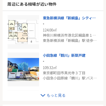
周辺にある相場が近い物件
東急新横浜線「新綱島」シティパル綱島
-
124.00㎡
神奈川県横浜市港北区綱島東１丁目
東急新横浜線「新綱島」駅 徒歩3分
小田急線「鶴川」新築戸建
-
109.32㎡
東京都町田市真光寺３丁目
小田急小田原線「鶴川」駅 バス9分 「真光寺中学校入口」 停歩4分
ＪＲ京浜東北線「川崎」新築分譲
もっと見る
-
105.09㎡