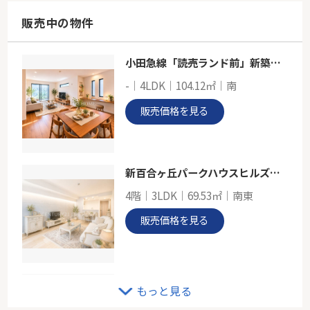
68.84㎡
神奈川県川崎市宮前区土橋１丁目
販売中の物件
東急田園都市線「宮前平」駅 徒歩5分
小田急線「読売ランド前」新築分譲
ウィンザーハイム宮前平第二
-｜4LDK｜104.12㎡｜南
-
68.20㎡
販売価格を見る
神奈川県川崎市宮前区土橋１丁目
東急田園都市線「宮前平」駅 徒歩3分
新百合ヶ丘パークハウスヒルズテラス
4階｜3LDK｜69.53㎡｜南東
販売価格を見る
戸建 横浜市都筑区荏田南町
もっと見る
-｜4LDK｜99.36㎡｜-