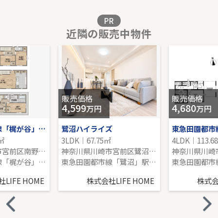
販売価格を見る
PR
近隣の販売中物件
東急こどもの国線「こどもの国」新築戸建
-｜4LDK｜101.02㎡｜南西
販売価格を見る
販売価格
販売価格
4,599
4,680
万円
万円
東急田園都市線「梶が谷」新築分譲
鷺沼ハイライズ
6㎡
3LDK｜67.75㎡
4LDK｜113.6
神奈川県川崎市宮前区南野川３丁目
神奈川県川崎市宮前区鷺沼１丁目
東急田園都市線「梶が谷」駅 バス6分 「上野川」 停歩8分
東急田園都市線「鷺沼」駅 徒歩5分
LIFE HOME
株式会社LIFE HOME
株式会社