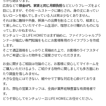
ろから始まります。
広告などで
頭金0円、家賃と同じ月額負担
などというフレーズをよく
目にしますが、そのセールストークに踊らされ、身の丈にあってい
ないローンを組んでしまっている人は実は少なくありません。
それは後に趣味や外食、娯楽への出費を削ることとなり、結果とし
て楽しみにしていたマイホーム生活が、理想とかけ離れたものにな
ってしまいかねません。
センチュリー21 LIFE HOMEではまず始めに、ファイナンシャルプラ
ンナーが幅広い専門知識をもとにお客様専用のライフプランを作成
します。
そこで適正価格をしっかりと見極めた上で、お客様のライフスタイ
ルやご希望に沿った物件をご提案させていただきます。
お金に関するご相談は勿論のこと、お客様に安心してマイホームを
ご購入いただけるよう、ご紹介する物件に関しましても多方面にわ
たり調査を惜しみません。
大きな会社にはできない、細やかで丁寧な対応を心掛けておりま
す。
また、弊社の営業スタッフは、全員が業界経験豊富な有資格者で
す。
どうぞ安心してセンチュリー21 LIFE HOMEにお任せください。