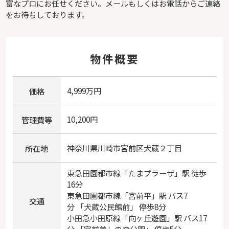
富なプロにお任せください。メールもしくはお電話からご連絡
をお待ちしております。
物件概要
4,999万円
価格
10,200円
管理費等
神奈川県
川崎市宮前区
犬蔵
２丁目
所在地
東急田園都市線
「
たまプラーザ
」駅 徒歩
16分
東急田園都市線
「
宮前平
」駅 バス7
交通
分 「犬蔵公民館前」 停歩8分
小田急小田原線
「
向ヶ丘遊園
」駅 バス17
分 「宮前美しの森公園」 停歩5分