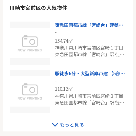
東京都狛江市岩戸北１丁目
川崎市宮前区の人気物件
小田急小田原線「喜多見」駅 徒歩7分
東急田園都市線「宮崎台」建築条件なし売地
戸建 横浜市西区久保町
-
-
154.74㎡
89.37㎡
神奈川県川崎市宮前区宮崎１丁目
神奈川県横浜市西区久保町
東急田園都市線「宮崎台」駅 徒歩8分
相鉄本線「西横浜」駅 徒歩9分
駅徒歩6分・大型新築戸建 【5部屋+18帖LDK】カースペース2台分
-
110.12㎡
神奈川県川崎市宮前区宮崎３丁目
東急田園都市線「宮崎台」駅 徒歩6分
東急田園都市線「宮前平」宮前平アベリア１号棟
もっと見る
-