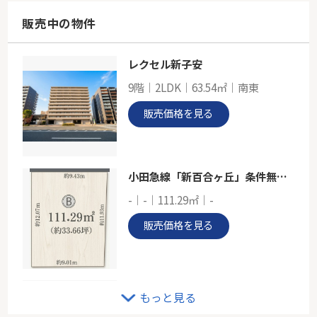
68.30㎡
神奈川県川崎市宮前区宮前平２丁目
販売中の物件
東急田園都市線「宮前平」駅 徒歩6分
レクセル新子安
東急田園都市線「宮前平」売地
9階｜2LDK｜63.54㎡｜南東
-
63.47㎡
販売価格を見る
神奈川県川崎市宮前区東有馬１丁目1-4
東急田園都市線「宮前平」駅 徒歩17分
小田急線「新百合ヶ丘」条件無し土地
-｜-｜111.29㎡｜-
販売価格を見る
パークスクエア長津田フェスタコリーナ
もっと見る
5階｜3LDK｜71.76㎡｜南西