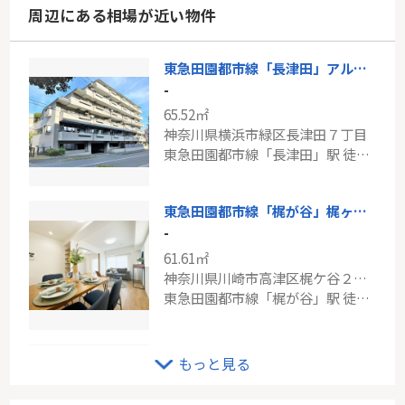
周辺にある相場が近い物件
東急田園都市線「長津田」アルス長津田
-
65.52㎡
神奈川県横浜市緑区長津田７丁目
東急田園都市線「長津田」駅 徒歩8分
東急田園都市線「梶が谷」梶ヶ谷スカイマンション
-
61.61㎡
神奈川県川崎市高津区梶ケ谷２丁目
東急田園都市線「梶が谷」駅 徒歩10分
小田急線「喜多見」新築分譲
もっと見る
-
83.21㎡