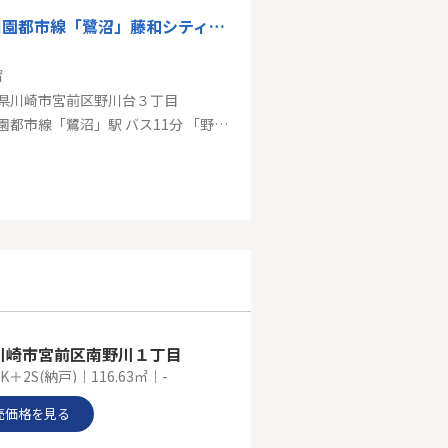
東急田園都市線「鷺沼」藤和シティホームズ鷺沼ガーデンプロト
㎡
県川崎市宮前区野川台３丁目
東急田園都市線「鷺沼」駅 バス11分 「野川台」 停歩2分
田園都市線「溝の口」中古戸建
4㎡
県川崎市宮前区水沢３丁目
東急田園都市線「溝の口」駅 バス25分 「水沢一丁目」 停歩4分
川崎市宮前区南野川１丁目
DK＋2S(納戸)｜116.63㎡｜-
売価格を見る