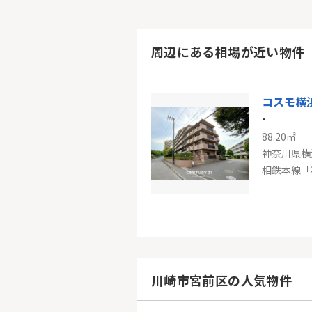
周辺にある相場が近い物件
コスモ横
-
88.20㎡
神奈川県横
相鉄本線「
-
76.31㎡
神奈川県横
川崎市宮前区の人気物件
東急田園都