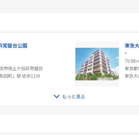
浜常盤台公園
東急
-
70.98
浜市保土ケ谷区常盤台
東京都
和田町」駅 徒歩11分
東急大
もっと見る
東急田園都市線「青葉台」カームステージ青葉台
京王
-
79.48
浜市青葉区たちばな台１丁目
東京都
市線「青葉台」駅 徒歩21分
京王線