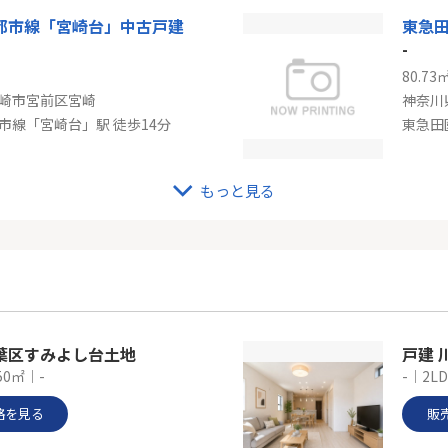
都市線「宮崎台」中古戸建
-
80.73
崎市宮前区宮崎
神奈川
市線「宮崎台」駅 徒歩14分
もっと見る
都市線「梶が谷」新築戸建て
東急
-
09.92㎡
148.9
崎市宮前区西野川２丁目
神奈川
東急田園都市線「梶が谷」駅 バス8分 「山下」 停歩4分
葉区すみよし台土地
戸建 
50㎡｜-
-｜2L
格を見る
販