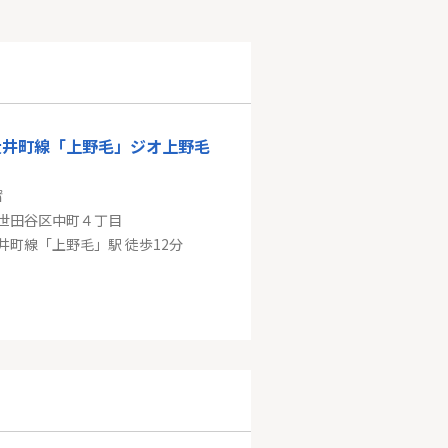
大井町線「上野毛」ジオ上野毛
㎡
世田谷区中町４丁目
井町線「上野毛」駅 徒歩12分
線「柴崎」新築戸建て
㎡
狛江市西野川３丁目
「柴崎」駅 徒歩19分