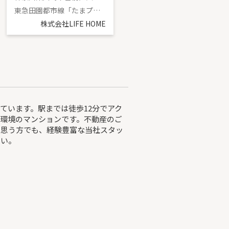
東急田園都市線「たまプラーザ」駅 徒歩19分
東急田園都市線「宮前平」駅 バス16分 「野川郵便局」 停歩10分
株式会社LIFE HOME
株式会社LIFE HOME
ています。駅までは徒歩12分でアク
環境のマンションです。不動産のご
と思う方でも、経験豊富な当社スタッ
さい。