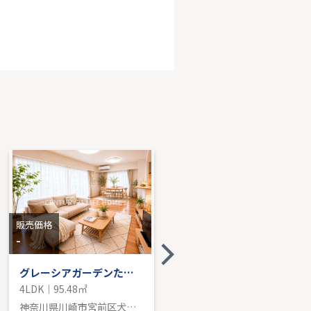
ドエル宮崎台バーズビレジＡ棟
LDK｜65.50㎡｜南西
売価格を見る
販売価格
販売価格
-
5,880
万円
グレーシアガーデンたまプラーザ
東急田園都市線「宮前平」新築分譲
4LDK｜95.48㎡
4LDK｜105.16㎡
神奈川県川崎市宮前区犬蔵３丁目
神奈川県川崎市宮前区西野川３丁目