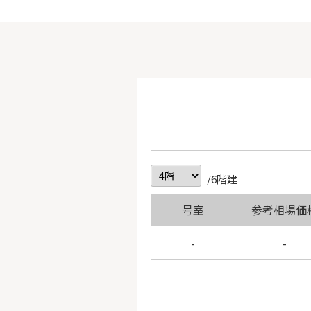
/6階建
号室
参考相場価
-
-