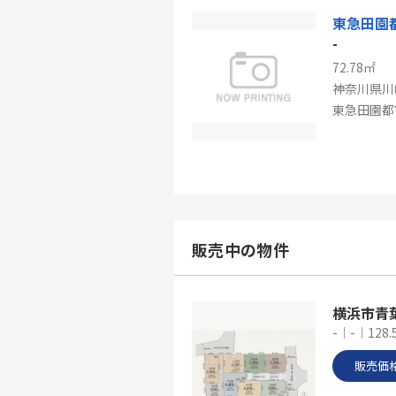
東急田園
-
72.78㎡
神奈川県川
東急田園都
東急田園
-
94.64㎡～1
神奈川県川
販売中の物件
横浜市青
-｜-｜128.
販売価