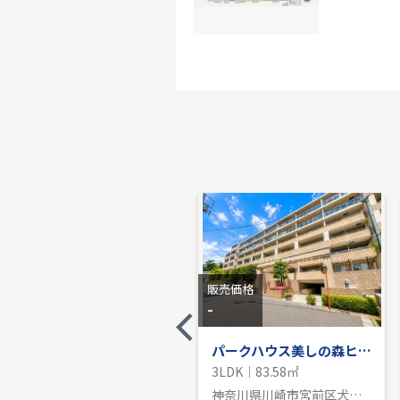
ガーデン
3階｜3LD
販売価
販売価格
販売価格
-
-
東急田園都市線「溝の口」新築戸建
パークハウス美しの森ヒルサイド
3LDK｜104.54㎡
3LDK｜83.58㎡
神奈川県川崎市宮前区初山２丁目
神奈川県川崎市宮前区犬蔵２丁目