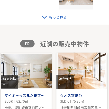
もっと見る
ステイツ中野島
東急
K｜71.49㎡｜南東
2階｜3
格を見る
販
近隣の販売中物件
PR
販売価格
販売価格
-
-
マイキャッスルたまプラーザ
クオス宮崎台
2LDK｜62.70㎡
3LDK｜75.30㎡
神奈川県川崎市宮前区犬蔵２丁目
神奈川県川崎市宮前区馬絹４丁目