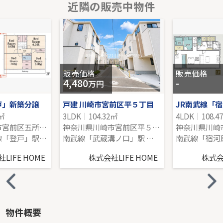
近隣の販売中物件
グランシティたまプラーザ１
1階｜3LDK｜76.20㎡｜南
販売価格を見る
販売価格
販売価格
4,480
-
万円
戸」新築分譲
戸建 川崎市宮前区平５丁目
0㎡
3LDK｜104.32㎡
4LDK｜108.4
神奈川県川崎市宮前区五所塚２丁目
神奈川県川崎市宮前区平５丁目
小田急小田原線「登戸」駅 バス6分 「五所塚」 停歩4分
南武線「武蔵溝ノ口」駅 バス13分 「白幡八幡前」 停歩4分
LIFE HOME
株式会社LIFE HOME
株式会社
物件概要