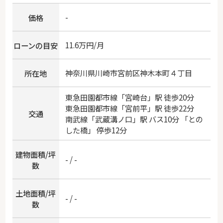
-
価格
11.6万円/月
ローンの目安
神奈川県
川崎市宮前区
神木本町
４丁目
所在地
東急田園都市線
「
宮崎台
」駅 徒歩20分
東急田園都市線
「
宮前平
」駅 徒歩22分
交通
南武線
「
武蔵溝ノ口
」駅 バス10分 「との
した橋」 停歩12分
建物面積/坪
- / -
数
土地面積/坪
- / -
数