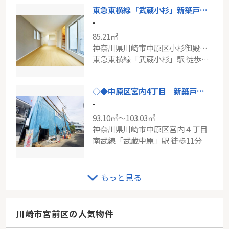
東急東横線「武蔵小杉」新築戸建て
-
85.21㎡
神奈川県川崎市中原区小杉御殿町２丁目
東急東横線「武蔵小杉」駅 徒歩13分
◇◆中原区宮内4丁目 新築戸建 全3棟◆◇
-
93.10㎡～103.03㎡
神奈川県川崎市中原区宮内４丁目
南武線「武蔵中原」駅 徒歩11分
JR南武線「鹿島田」新築戸建て
もっと見る
-
110.16㎡
神奈川県川崎市幸区古市場２丁目
川崎市宮前区の人気物件
南武線「鹿島田」駅 徒歩15分