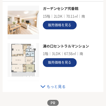
ガーデンセシア弐番館
東急田園都市線「たまプラーザ」条件あり「土地」
15階｜2LDK｜70.11㎡｜南
-
135.36㎡
販売価格を見る
神奈川県川崎市宮前区菅生６丁目
東急田園都市線「たまプラーザ」駅 徒歩25分
溝の口セントラルマンション
1階｜3LDK｜67.58㎡｜南
販売価格を見る
ＪＲ南武線「小田栄」新築戸建
もっと見る
-｜2LDK｜94.43㎡｜-
販売価格を見る
PR