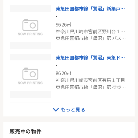
東急田園都市線「鷺沼」新築戸建て
ＪＲ南武線「南多摩」セザール多摩ガーデン
-
-
96.26㎡
57.24㎡
神奈川県川崎市宮前区野川台１丁目
東京都稲城市大丸
東急田園都市線「鷺沼」駅 バス8分 「野川台西口」 停歩3分
南武線「南多摩」駅 徒歩8分
東急田園都市線「鷺沼」東急ドエルアルス鷺沼弐番館
-
86.20㎡
神奈川県川崎市宮前区有馬１丁目
東急田園都市線「鷺沼」駅 徒歩8分
東急田園都市線「宮前平」マストレジデンス宮前平
もっと見る
-
72.06㎡
神奈川県川崎市宮前区宮前平２丁目
販売中の物件
東急田園都市線「宮前平」駅 徒歩8分